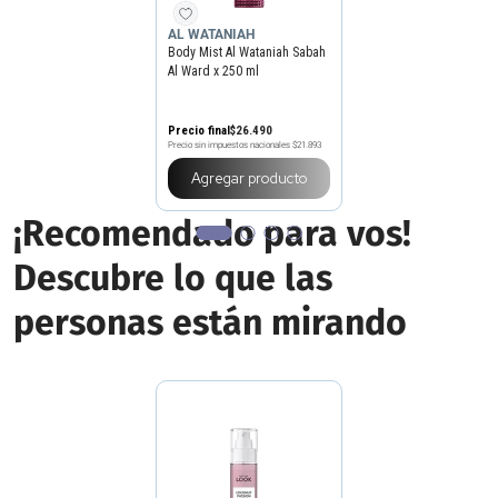
AL WATANIAH
Body Mist Al Wataniah Sabah
Al Ward x 250 ml
Precio final
$
26
.
490
Precio sin impuestos nacionales
$21.893
Agregar producto
¡Recomendado para vos!
Descubre lo que las
personas están mirando