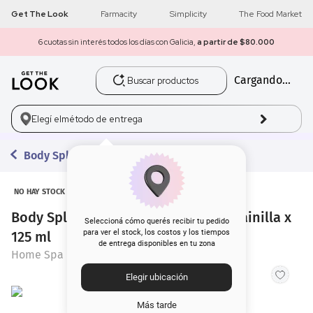
Get The Look
Farmacity
Simplicity
The Food Market
6 cuotas sin interés todos los días con Galicia,
a partir de $80.000
Buscar productos
Cargando...
1
.
get the look
2
.
máscara pestañas
Elegí el
método de entrega
3
.
loreal
Body Splash
4
.
brochas
NO HAY STOCK
Body Splash Home Spa Pure Shine Vainilla x
5
.
corrector
Seleccioná cómo querés recibir tu pedido
para ver el stock, los costos y los tiempos
125 ml
de entrega disponibles en tu zona
6
.
rubor
Home Spa
Elegir ubicación
7
.
serum
Más tarde