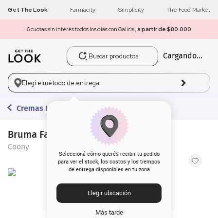
Get The Look
Farmacity
Simplicity
The Food Market
6 cuotas sin interés todos los días con Galicia,
a partir de $80.000
Buscar productos
Cargando...
1
.
get the look
2
.
máscara pestañas
Elegí el
método de entrega
3
.
loreal
Cremas Hidratantes
4
.
brochas
Bruma Facial Coony x 100 ml
Coony
5
.
corrector
Seleccioná cómo querés recibir tu pedido
para ver el stock, los costos y los tiempos
de entrega disponibles en tu zona
6
.
rubor
Elegir ubicación
7
.
serum
Más tarde