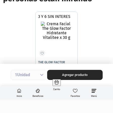
THE GLOW FACTOR
Crema Facial The Glow
Factor Hidratante Vitalitee x
30 g
-30%#13
Precio final
$
50
.
935
$
72
.
765
Precio sin impuestos nacionales
$42.095
Agregar producto
1
Agregar producto
Carrito
Inicio
Beneficios
Favoritos