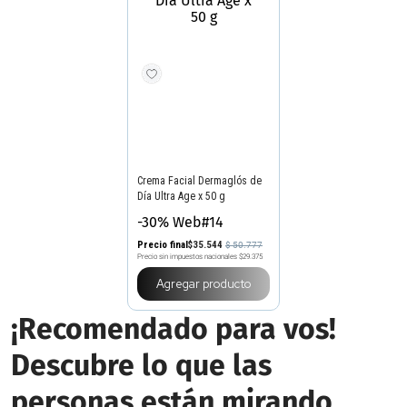
DERMAGLÓS
Crema Facial Dermaglós de
Día Ultra Age x 50 g
-30% Web#14
Precio final
$
35
.
544
$
50
.
777
Precio sin impuestos nacionales
$29.375
Agregar producto
¡Recomendado para vos!
Descubre lo que las
personas están mirando
3 Y 6 SIN INTERES