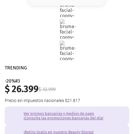
8
.
base
9
.
nyx
10
.
cher
TRENDING
-20%#3
$
26
.
399
$
32
.
999
Precio sin impuestos nacionales
$21.817
Ver promos bancarias y medios de pago
¡Consulta las promociones bancarias del día!
¡Retiro Gratis en nuestro Beauty Stores!