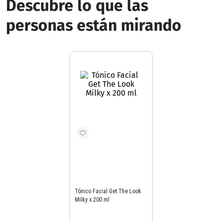
ANUA
Leche Facial Anua Rice 70
Hidratante Intensiva x 150 ml
Precio final
$
65
.
499
Precio sin impuestos nacionales
$54.131
Agregar producto
¡Recomendado para vos!