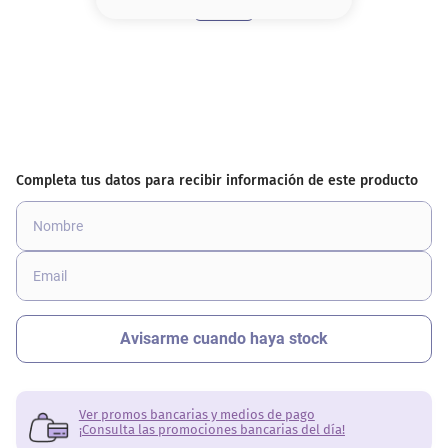
8
.
serum
9
.
cher
10
.
labial
Ver promos bancarias y medios de pago
¡Consulta las promociones bancarias del día!