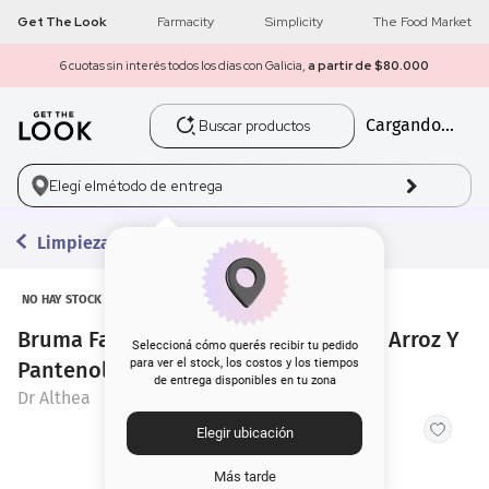
Get The Look
Farmacity
Simplicity
The Food Market
6 cuotas sin interés todos los días con Galicia,
a partir de $80.000
Buscar productos
Cargando...
1
.
get the look
2
.
máscara pestañas
Elegí el
método de entrega
3
.
loreal
Limpieza
4
.
brochas
NO HAY STOCK
Bruma Facial en Crema Dr Althea 345 Arroz Y
5
.
corrector
Seleccioná cómo querés recibir tu pedido
para ver el stock, los costos y los tiempos
Pantenol x 60 ml
de entrega disponibles en tu zona
6
.
rubor
Dr Althea
Elegir ubicación
7
.
base
Más tarde