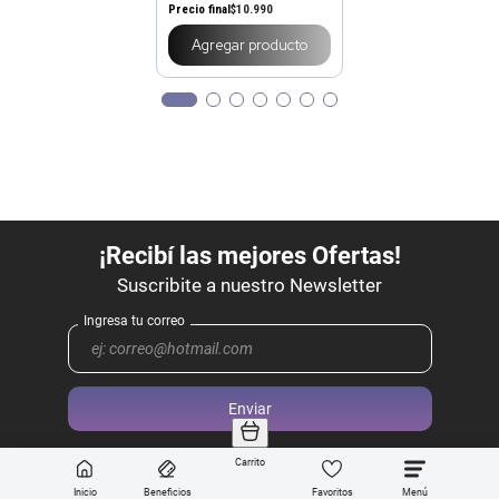
Descubre lo que las
personas están mirando
GET THE LOOK
Tónico Facial Get The Look
Milky x 200 ml
Carrito
Precio final
$
10
.
990
Inicio
Beneficios
Favoritos