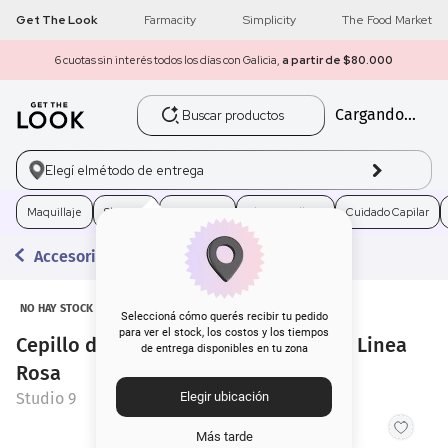
Get The Look
Farmacity
Simplicity
The Food Market
6 cuotas sin interés todos los días con Galicia,
a partir de $80.000
Buscar productos
Cargando...
1
.
get the look
2
.
máscara pestañas
Elegí el
método de entrega
3
.
loreal
Maquillaje
Skincare
Fragancias
Electro Belleza
Cuidado Capilar
Accesorios
4
.
brochas
5
.
corrector
NO HAY STOCK
Seleccioná cómo querés recibir tu pedido
para ver el stock, los costos y los tiempos
Cepillo de Cabello Studio 9 Brushing Linea
de entrega disponibles en tu zona
6
.
rubor
Rosa
Studio 9
Elegir ubicación
7
.
serum
Más tarde