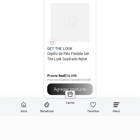
GET THE LOOK
Cepillo de Pelo Flexible Get
The Look Cuadrado Nylon
Precio final
$
16
.
490
Precio sin impuestos nacionales
$13.628
Agregar producto
Carrito
Inicio
Beneficios
Favoritos