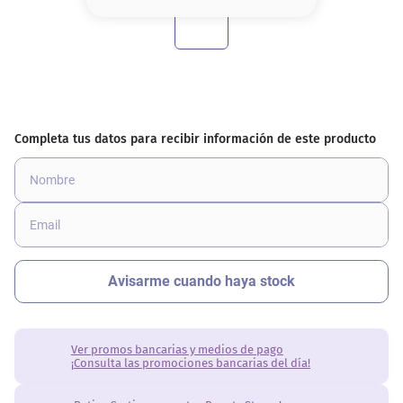
8
.
base
9
.
cher
10
.
nyx
Ver promos bancarias y medios de pago
¡Consulta las promociones bancarias del día!