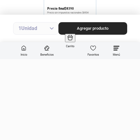
Precio final
$
8390
Precio sin impuestos nacionales
$6934
Agregar producto
1
Agregar producto
Carrito
Inicio
Beneficios
Favoritos
Enviar