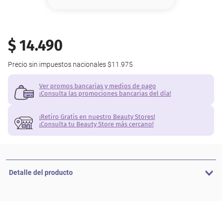
8
.
base
9
.
nyx
$
14
.
490
10
.
cher
Precio sin impuestos nacionales
$11.975
Ver promos bancarias y medios de pago
¡Consulta las promociones bancarias del día!
¡Retiro Gratis en nuestro Beauty Stores!
¡Consulta tu Beauty Store más cercano!
Detalle del producto