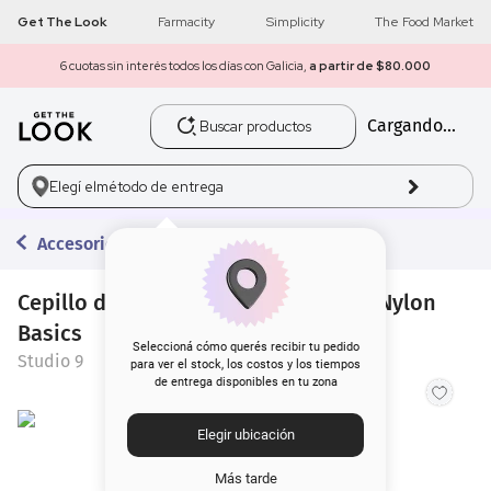
Get The Look
Farmacity
Simplicity
The Food Market
6 cuotas sin interés todos los días con Galicia,
a partir de $80.000
Buscar productos
Cargando...
1
.
get the look
2
.
máscara pestañas
Elegí el
método de entrega
3
.
loreal
Accesorios
4
.
brochas
Cepillo de Pelo Flexible Studio 9 de Nylon
Basics
5
.
corrector
Seleccioná cómo querés recibir tu pedido
Studio 9
para ver el stock, los costos y los tiempos
de entrega disponibles en tu zona
6
.
rubor
Elegir ubicación
7
.
serum
Más tarde