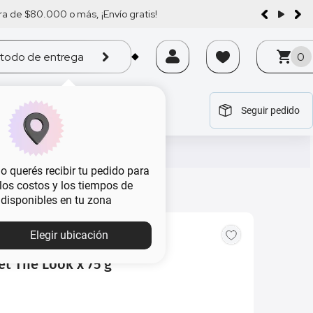
a de $80.000 o más, ¡Envío gratis!
todo de entrega
0
Seguir pedido
tegoría
tegoría
tegoría
tegoría
tegoría
 querés recibir tu pedido para
, los costos y los tiempos de
 disponibles en tu zona
Elegir ubicación
et The Look x 75 g