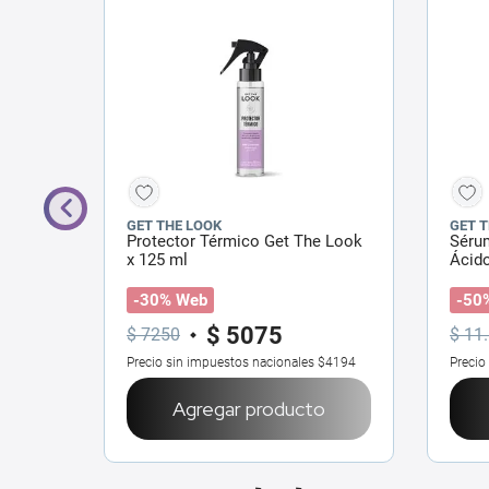
GET THE LOOK
GET 
fecto
Protector Térmico Get The Look
Séru
​
x 125 ml
Ácido
-30% Web
-50
$
5075
$
7250
$
11
.
$12.388
Precio sin impuestos nacionales
$4194
Precio
o
Agregar producto