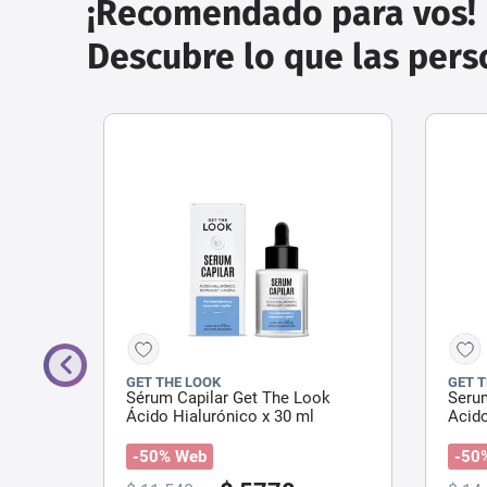
¡Recomendado para vos!
Descubre lo que las per
GET THE LOOK
GET 
fecto
Sérum Capilar Get The Look
Seru
​
Ácido Hialurónico x 30 ml
Acido
-50% Web
-50