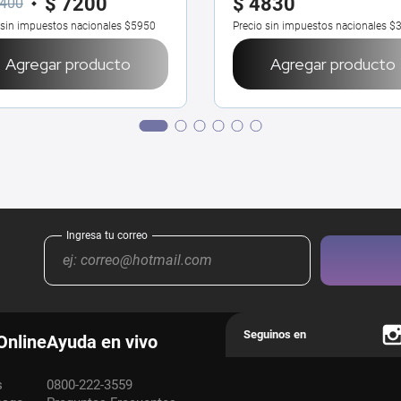
$
7200
$
4830
400
 sin impuestos nacionales
$5950
Precio sin impuestos nacionales
$
Agregar producto
Agregar producto
Online
Ayuda en vivo
s
0800-222-3559