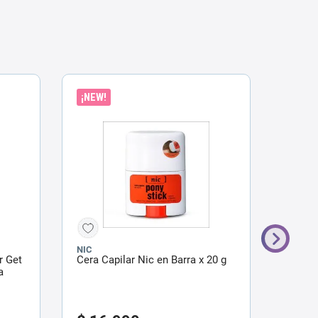
¡NEW!
ENVÍO
NIC
CAPILA
r Get
Cera Capilar Nic en Barra x 20 g
Sérum 
a
Puntas