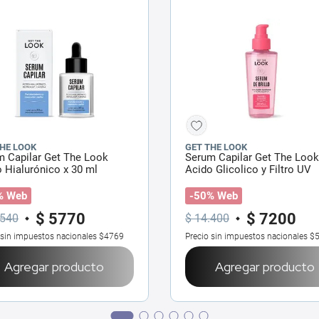
THE LOOK
GET THE LOOK
m Capilar Get The Look
Serum Capilar Get The Loo
 Hialurónico x 30 ml
Acido Glicolico y Filtro UV
% Web
-50% Web
$
5770
$
7200
540
$
14
.
400
 sin impuestos nacionales
$4769
Precio sin impuestos nacionales
$
Agregar producto
Agregar producto