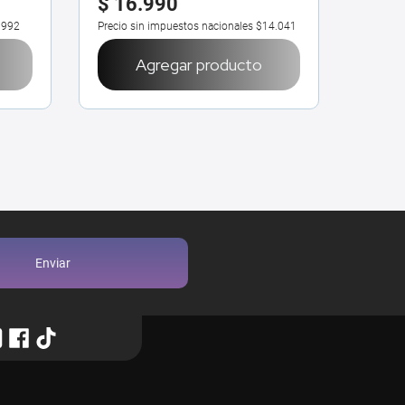
$
16
.
990
$
16
3992
Precio sin impuestos nacionales
$14.041
Precio 
Agregar producto
Enviar