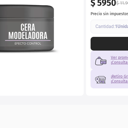
$
5950
ial
$
11
.
9
Precio sin impuesto
1
Ver prom
¡Consulta
¡Retiro G
¡Consulta