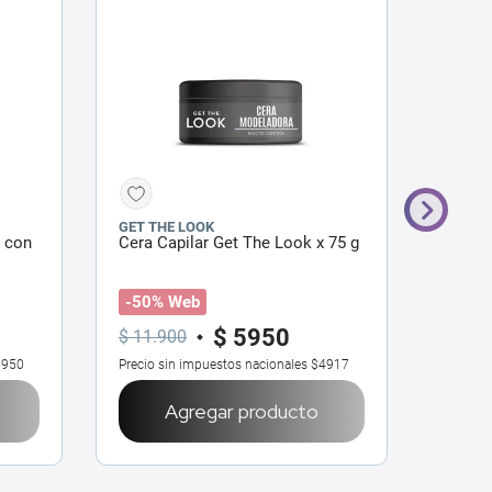
GET THE LOOK
GET TH
k con
Cera Capilar Get The Look x 75 g
Desenr
Look H
125 m
-50% Web
-50%
$
5950
$
11
.
900
$
840
5950
Precio sin impuestos nacionales
$4917
Precio 
Agregar producto