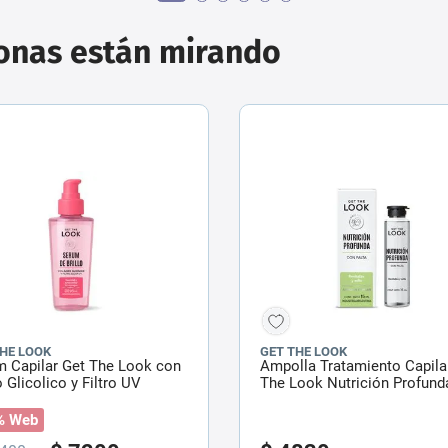
sonas están mirando
THE LOOK
GET THE LOOK
m Capilar Get The Look con
Ampolla Tratamiento Capila
 Glicolico y Filtro UV
The Look Nutrición Profund
Palta x 15 ml
% Web