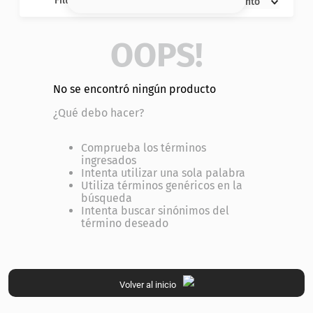
Filtros
Descuento
8
.
base
9
.
nyx
OOPS!
10
.
cher
No se encontró ningún producto
¿Qué debo hacer?
Comprueba los términos
ingresados
Intenta utilizar una sola palabra
Utiliza términos genéricos en la
búsqueda
Intenta buscar sinónimos del
término deseado
Volver al inicio