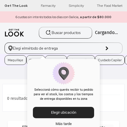
Get The Look
Farmacity
Simplicity
The Food Market
6 cuotas sin interés todos los días con Galicia,
a partir de $80.000
Buscar productos
Cargando...
1
.
get the look
2
.
máscara pestañas
Elegí el
método de entrega
3
.
loreal
Maquillaje
Skincare
Fragancias
Electro Belleza
Cuidado Capilar
4
.
brochas
5
.
corrector
Seleccioná cómo querés recibir tu pedido
para ver el stock, los costos y los tiempos
0
de entrega disponibles en tu zona
6
.
rubor
Elegir ubicación
7
.
serum
Más tarde