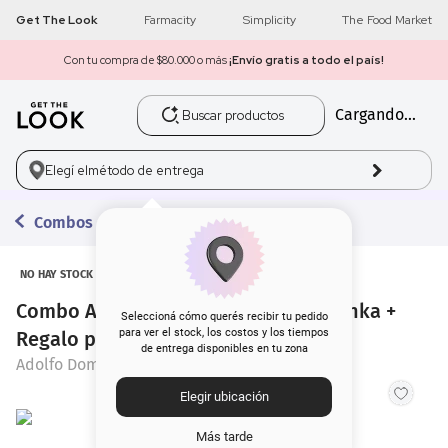
Get The Look
Farmacity
Simplicity
The Food Market
 $80.000 o más
¡Envío gratis a todo el país!
Retir
Buscar productos
Cargando...
1
.
get the look
2
.
máscara pestañas
Elegí el
método de entrega
3
.
loreal
Combos con Regalo
4
.
brochas
NO HAY STOCK
Combo Adolfo Dominguez Jazmin Tonka +
5
.
corrector
Seleccioná cómo querés recibir tu pedido
para ver el stock, los costos y los tiempos
Regalo por Compra
de entrega disponibles en tu zona
6
.
rubor
Adolfo Dominguez
Elegir ubicación
7
.
base
Más tarde