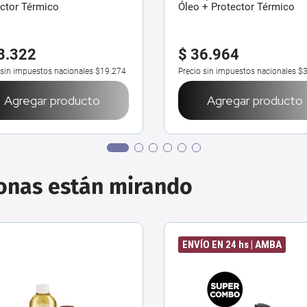
ctor Térmico
Óleo + Protector Térmico
3
.
322
$
36
.
964
 sin impuestos nacionales
$19.274
Precio sin impuestos nacionales
$3
Agregar producto
Agregar producto
sonas están mirando
ENVÍO EN 24 hs | AMBA