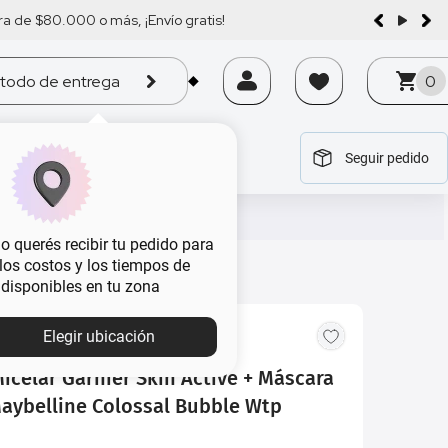
a de $80.000 o más, ¡Envío gratis!
todo de entrega
0
Seguir pedido
tegoría
tegoría
tegoría
tegoría
tegoría
 querés recibir tu pedido para
, los costos y los tiempos de
 disponibles en tu zona
Elegir ubicación
celar Garnier Skin Active + Máscara
aybelline Colossal Bubble Wtp