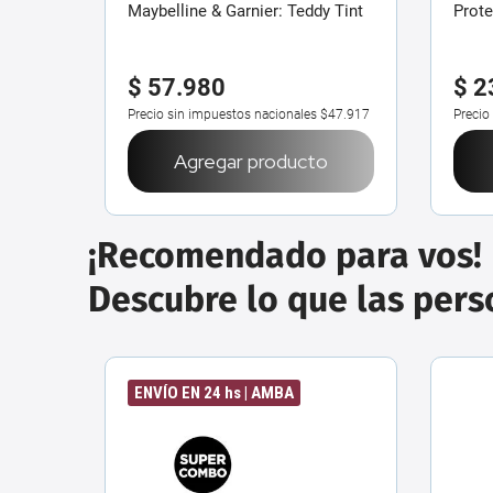
Maybelline & Garnier: Teddy Tint
Prote
+ Agua Micelar Todo en 1
$
57
.
980
$
2
$42.664
Precio sin impuestos nacionales
$47.917
Precio
o
Agregar producto
¡Recomendado para vos!
Descubre lo que las per
ENVÍO EN 24 hs | AMBA