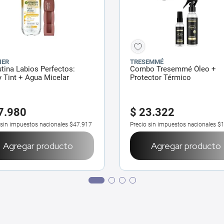
IER
TRESEMMÉ
utina Labios Perfectos:
Combo Tresemmé Óleo +
 Tint + Agua Micelar
Protector Térmico
ica
7
.
980
$
23
.
322
 sin impuestos nacionales
$47.917
Precio sin impuestos nacionales
$1
Agregar producto
Agregar producto