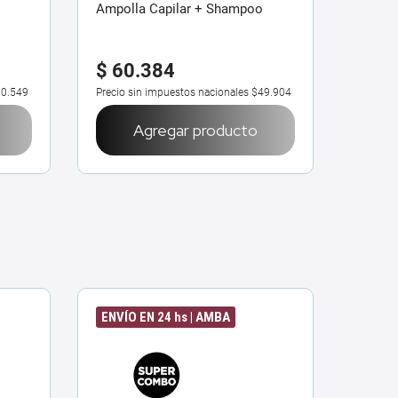
Ampolla Capilar + Shampoo
Shamp
200 ml
ml
$
60
.
384
$
43
0.549
Precio sin impuestos nacionales
$49.904
Precio 
Agregar producto
ENVÍO EN 24 hs | AMBA