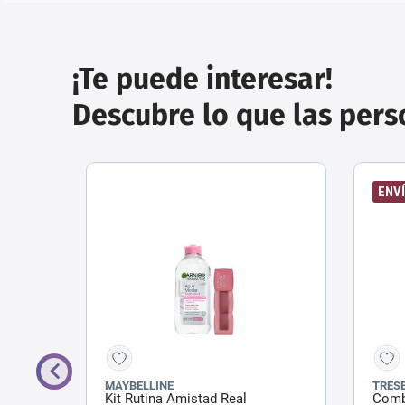
¡Te puede interesar!
Descubre lo que las per
ENVÍ
MAYBELLINE
TRES
gán
Kit Rutina Amistad Real
Comb