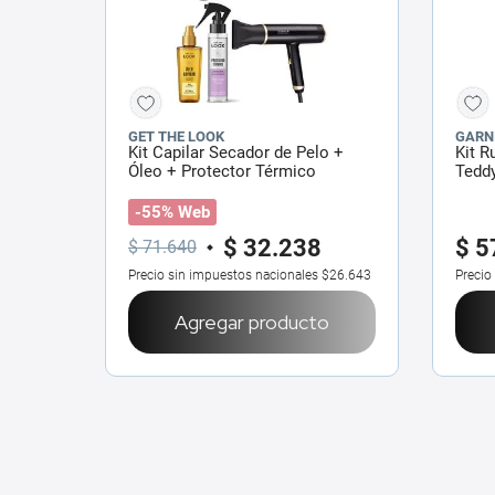
GET THE LOOK
GARN
Kit Capilar Secador de Pelo +
Kit R
Óleo + Protector Térmico
Teddy
Bifás
-55% Web
$
32
.
238
$
5
$
71
.
640
Precio sin impuestos nacionales
$26.643
Precio
Agregar producto