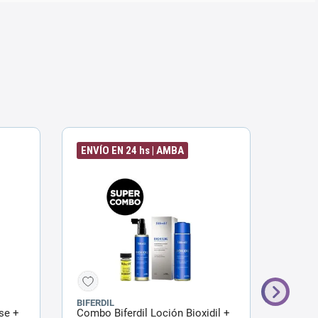
ENVÍO EN 24 hs | AMBA
ENVÍO
BIFERDIL
BIFERD
se +
Combo Biferdil Loción Bioxidil +
Combo 