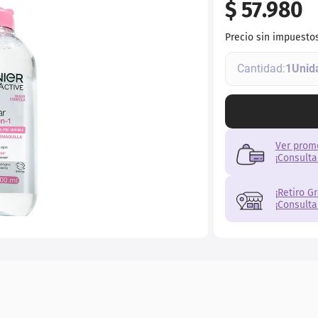
$
57
.
980
torno
Precio sin impuesto
1
Ver prom
¡Consulta
¡Retiro G
¡Consulta