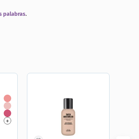
s palabras
.