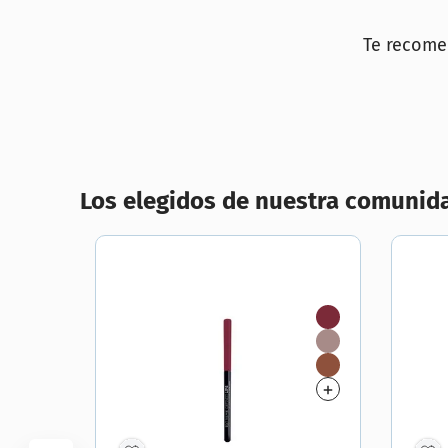
10
.
lab
Te recom
Los elegidos de nuestra comunid