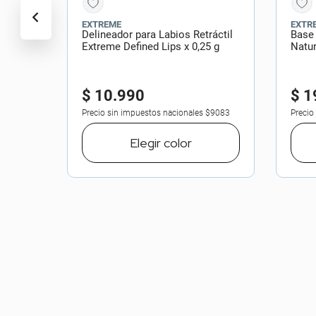
EXTREME
EXTR
Delineador para Labios Retráctil
Base
Extreme Defined Lips x 0,25 g
Natur
$
10
.
990
$
1
Precio sin impuestos nacionales
$9083
Precio
Elegir
color