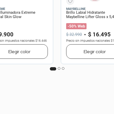
EME
MAYBELLINE
 Iluminadora Extreme
Brillo Labial Hidratante
al Skin Glow
Maybelline Lifter Gloss x 5,
-50% Web
9
.
900
$
16
.
495
$
32
.
990
 sin impuestos nacionales
$16.446
Precio sin impuestos nacionales
$1
Elegir
color
Elegir
color