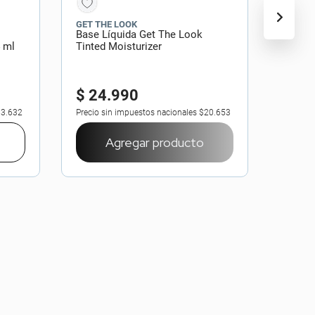
GET THE LOOK
Base Líquida Get The Look
4 ml
Tinted Moisturizer
$
24
.
990
3.632
Precio sin impuestos nacionales
$20.653
Agregar producto