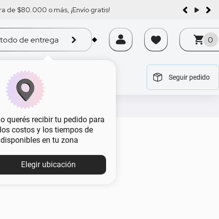
a de $80.000 o más, ¡Envío gratis!
todo de entrega
0
Seguir pedido
tegoría
tegoría
tegoría
tegoría
tegoría
 querés recibir tu pedido para
, los costos y los tiempos de
eda
 disponibles en tu zona
Elegir ubicación