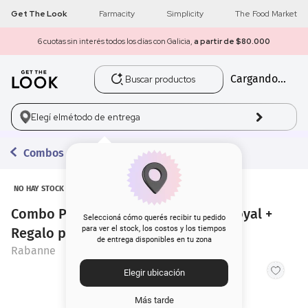
Get The Look
Farmacity
Simplicity
The Food Market
6 cuotas sin interés todos los días con Galicia,
a partir de $80.000
Buscar productos
Cargando...
1
.
get the look
2
.
máscara pestañas
Elegí el
método de entrega
3
.
loreal
Combos con Regalo
4
.
brochas
NO HAY STOCK
Combo Paco Rabanne EDP Million Royal +
5
.
corrector
Seleccioná cómo querés recibir tu pedido
para ver el stock, los costos y los tiempos
Regalo por Compra
de entrega disponibles en tu zona
6
.
rubor
Rabanne
Elegir ubicación
7
.
base
Más tarde