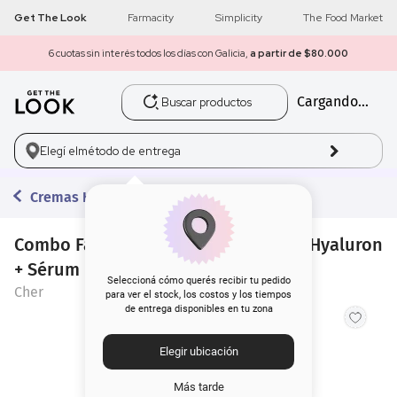
Get The Look
Farmacity
Simplicity
The Food Market
6 cuotas sin interés todos los días con Galicia,
a partir de $80.000
Buscar productos
Cargando...
1
.
get the look
2
.
máscara pestañas
Elegí el
método de entrega
3
.
loreal
Cremas Hidratantes
4
.
brochas
Combo Facial Cher Dieciocho Crema Hyaluron
+ Sérum
5
.
corrector
Seleccioná cómo querés recibir tu pedido
Cher
para ver el stock, los costos y los tiempos
de entrega disponibles en tu zona
6
.
rubor
Elegir ubicación
7
.
serum
Más tarde