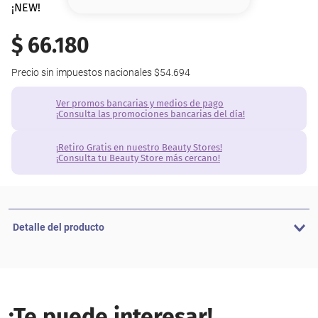
8
.
base
¡NEW!
9
.
nyx
$
66
.
180
10
.
cher
Precio sin impuestos nacionales
$54.694
Ver promos bancarias y medios de pago
¡Consulta las promociones bancarias del día!
¡Retiro Gratis en nuestro Beauty Stores!
¡Consulta tu Beauty Store más cercano!
Detalle del producto
¡Te puede interesar!