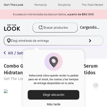
Get The Look
Farmacity
Simplicity
The Food Market
6 cuotas sin interés todos los días con Galicia,
a partir de $80.000
Buscar productos
Cargando...
1
.
get the look
2
.
máscara pestañas
Elegí el
método de entrega
3
.
loreal
Kit / Sets
4
.
brochas
Combo Get The Look Agua Micelar + Serum
Hidratante + Crema Facial Noche Peptidos
5
.
corrector
Seleccioná cómo querés recibir tu pedido
Get The Look
para ver el stock, los costos y los tiempos
de entrega disponibles en tu zona
6
.
rubor
Elegir ubicación
7
.
base
Más tarde