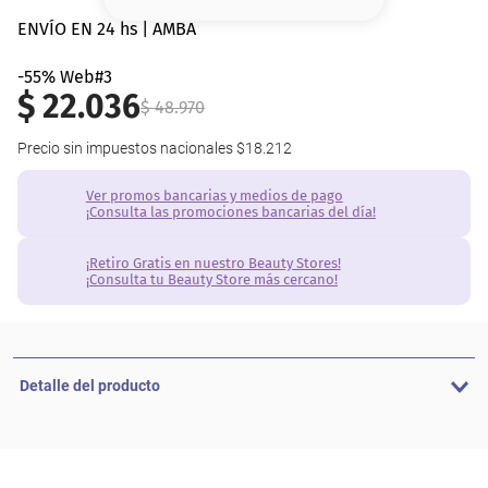
8
.
serum
ENVÍO EN 24 hs | AMBA
9
.
cher
-55% Web#3
$
22
.
036
$
48
.
970
10
.
labial
Precio sin impuestos nacionales
$18.212
Ver promos bancarias y medios de pago
¡Consulta las promociones bancarias del día!
¡Retiro Gratis en nuestro Beauty Stores!
¡Consulta tu Beauty Store más cercano!
Detalle del producto