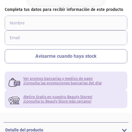
8
.
base
9
.
cher
10
.
nyx
Ver promos bancarias y medios de pago
¡Consulta las promociones bancarias del día!
¡Retiro Gratis en nuestro Beauty Stores!
¡Consulta tu Beauty Store más cercano!
Detalle del producto