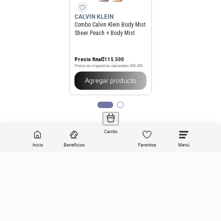
CALVIN KLEIN
Combo Calvin Klein Body Mist
Sheer Peach + Body Mist
Nude Vainilla
Precio final
$
115
.
500
Precio sin impuestos nacionales
$95.455
Agregar producto
Carrito
Inicio
Beneficios
Favoritos