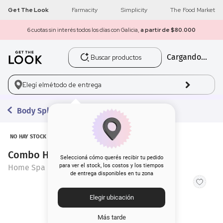
Get The Look
Farmacity
Simplicity
The Food Market
6 cuotas sin interés todos los días con Galicia,
a partir de $80.000
Buscar productos
Cargando...
1
.
get the look
2
.
máscara pestañas
Elegí el
método de entrega
3
.
loreal
Body Splash
4
.
brochas
NO HAY STOCK
Combo Home Spa Body Mist x 3 un
5
.
corrector
Seleccioná cómo querés recibir tu pedido
para ver el stock, los costos y los tiempos
Home Spa
de entrega disponibles en tu zona
6
.
rubor
Elegir ubicación
7
.
serum
Más tarde