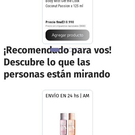
Body Mist Get the Look
Coconut Passion x 125 ml
Precio final
$
10
.
990
Precio sin impuestos nacionales
$9083
Agregar producto
¡Recomendado para vos!
Descubre lo que las
personas están mirando
ENVÍO EN 24 hs | AMBA