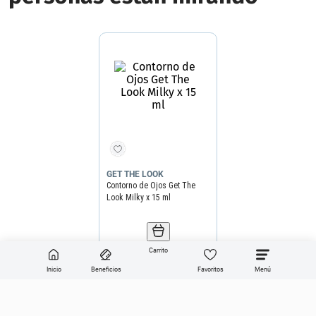
GET THE LOOK
Contorno de Ojos Get The
Look Milky x 15 ml
Precio final
$
16
.
490
Precio sin impuestos nacionales
$13.628
Agregar producto
Carrito
Inicio
Beneficios
Favoritos