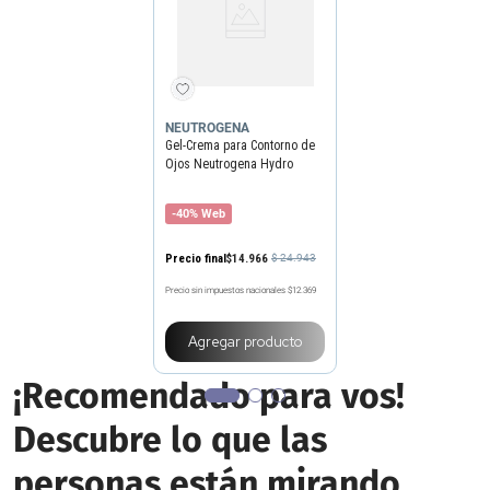
NEUTROGENA
Gel-Crema para Contorno de
Ojos Neutrogena Hydro
Boost x 15 g
-40% Web
Precio final
$
14
.
966
$
24
.
943
Precio sin impuestos nacionales
$12.369
Agregar producto
¡Recomendado para vos!
Descubre lo que las
personas están mirando