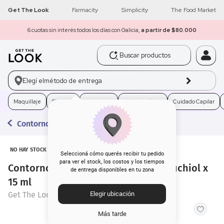
Get The Look
Farmacity
Simplicity
The Food Market
6 cuotas sin interés todos los días con Galicia,
a partir de $80.000
Buscar productos
1
.
get the look
Elegí el
método de entrega
2
.
máscara pestañas
Maquillaje
Skincare
Fragancias
Electro Belleza
Cuidado Capilar
3
.
brochas
Contorno de Ojos
4
.
loreal
NO HAY STOCK
5
.
corrector
Seleccioná cómo querés recibir tu pedido
para ver el stock, los costos y los tiempos
Contorno de Ojos Get The Look Bakuchiol x
de entrega disponibles en tu zona
6
.
rubor
15 ml
Get The Look
Elegir ubicación
7
.
base
Más tarde