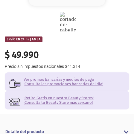
8
.
serum
9
.
cher
10
.
labial
ENVÍO EN 24 hs | AMBA
$
49
.
990
Precio sin impuestos nacionales
$41.314
Ver promos bancarias y medios de pago
¡Consulta las promociones bancarias del día!
¡Retiro Gratis en nuestro Beauty Stores!
¡Consulta tu Beauty Store más cercano!
Detalle del producto