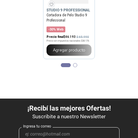
STUDIO 9 PROFESSIONAL
Cortadora de Pelo Studio 9
Professional
-30% Web
Precio final
$
46
.
193
$
65
.
990
Precio sin impuestos nacionales
$38.176
Agregar producto