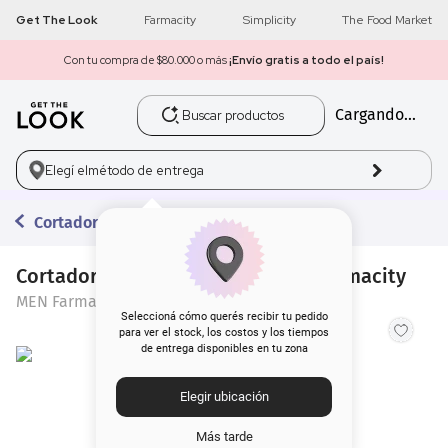
Get The Look
Farmacity
Simplicity
The Food Market
Con tu compra de $80.000 o más
¡Envío gratis a todo el país!
Buscar productos
Cargando...
1
.
get the look
2
.
máscara pestañas
Elegí el
método de entrega
3
.
loreal
Cortadoras de Pelo
4
.
brochas
Cortadora de Pelo Eléctrica Men Farmacity
MEN Farmacity
5
.
corrector
Seleccioná cómo querés recibir tu pedido
para ver el stock, los costos y los tiempos
de entrega disponibles en tu zona
6
.
rubor
Elegir ubicación
7
.
base
Más tarde