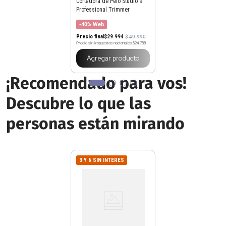
Cortadora de Pelo Studio 9
Professional Trimmer
Multiuso
-40% Web
Precio final
$
29
.
994
$
49
.
990
Precio sin impuestos nacionales
$24.788
Agregar producto
¡Recomendado para vos!
Descubre lo que las
personas están mirando
3 Y 6 SIN INTERES