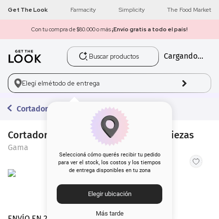
Get The Look
Farmacity
Simplicity
The Food Market
Con tu compra de $80.000 o más
¡Envío gratis a todo el país!
Buscar productos
Cargando...
1
.
get the look
2
.
máscara pestañas
Elegí el
método de entrega
3
.
loreal
Cortadoras de Pelo
4
.
brochas
Cortadora de Pelo Gama GM 566 13 Piezas
Gama
5
.
corrector
Seleccioná cómo querés recibir tu pedido
para ver el stock, los costos y los tiempos
de entrega disponibles en tu zona
6
.
rubor
Elegir ubicación
7
.
serum
Más tarde
ENVÍO EN 24 hs | AMBA