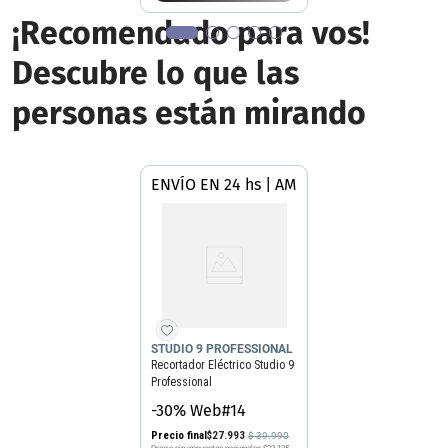
¡Recomendado para vos!
Descubre lo que las
personas están mirando
ENVÍO EN 24 hs | AMBA
STUDIO 9 PROFESSIONAL
Recortador Eléctrico Studio 9
Professional
-30% Web#14
Precio final
$
27
.
993
$
39
.
990