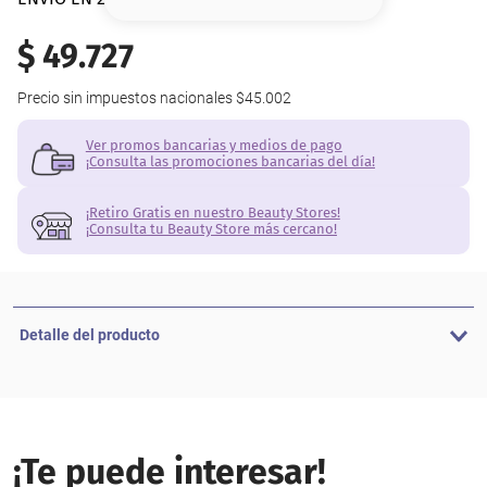
8
.
base
$
49
.
727
9
.
nyx
Precio sin impuestos nacionales
$45.002
10
.
cher
Ver promos bancarias y medios de pago
¡Consulta las promociones bancarias del día!
¡Retiro Gratis en nuestro Beauty Stores!
¡Consulta tu Beauty Store más cercano!
Detalle del producto
¡Te puede interesar!