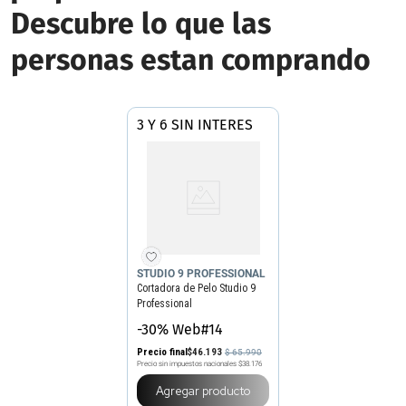
Descubre lo que las
personas estan comprando
3 Y 6 SIN INTERES
STUDIO 9 PROFESSIONAL
Cortadora de Pelo Studio 9
Professional
-30% Web#14
Precio final
$
46
.
193
$
65
.
990
Precio sin impuestos nacionales
$38.176
Agregar producto