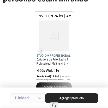
ENVÍO EN 24 hs | AMBA
STUDIO 9 PROFESSIONAL
Cortadora de Pelo Studio 9
Professional Multifunción 4
en 1
-30% Web#14
Precio final
$
27
.
993
$
39
.
990
Precio sin impuestos nacionales
$23.135
Agregar producto
1
Agregar producto