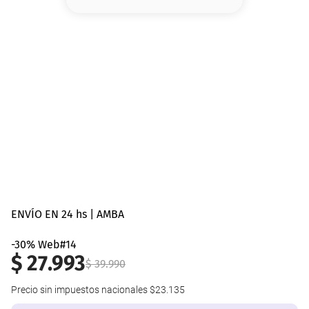
8
.
serum
9
.
cher
10
.
labial
ENVÍO EN 24 hs | AMBA
-30% Web#14
$
27
.
993
$
39
.
990
Precio sin impuestos nacionales
$23.135