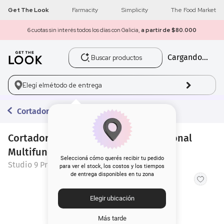
Get The Look
Farmacity
Simplicity
The Food Market
6 cuotas sin interés todos los días con Galicia,
a partir de $80.000
Buscar productos
Cargando...
1
.
get the look
2
.
máscara pestañas
Elegí el
método de entrega
3
.
loreal
Cortadoras de Pelo
4
.
brochas
Cortadora de Pelo Studio 9 Professional
Multifunción 4 en 1
5
.
corrector
Seleccioná cómo querés recibir tu pedido
Studio 9 Professional
para ver el stock, los costos y los tiempos
de entrega disponibles en tu zona
6
.
rubor
Elegir ubicación
7
.
base
Más tarde