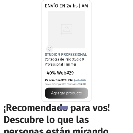
ENVÍO EN 24 hs | AMBA
STUDIO 9 PROFESSIONAL
Cortadora de Pelo Studio 9
Professional Trimmer
Multiuso
-40% Web#29
Precio final
$
29
.
994
$
49
.
990
Precio sin impuestos nacionales
$24.788
Agregar producto
¡Recomendado para vos!
Descubre lo que las
personas están mirando