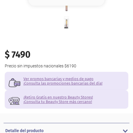
8
.
serum
9
.
cher
10
.
labial
$
7490
Precio sin impuestos nacionales
$6190
Ver promos bancarias y medios de pago
¡Consulta las promociones bancarias del día!
¡Retiro Gratis en nuestro Beauty Stores!
¡Consulta tu Beauty Store más cercano!
Detalle del producto