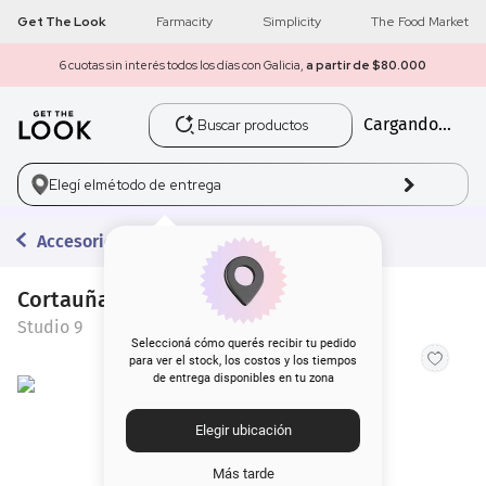
Get The Look
Farmacity
Simplicity
The Food Market
6 cuotas sin interés todos los días con Galicia,
a partir de $80.000
Buscar productos
Cargando...
1
.
get the look
2
.
máscara pestañas
Elegí el
método de entrega
3
.
loreal
Accesorios
4
.
brochas
Cortauñas Studio 9 Grande Degrade
Studio 9
5
.
corrector
Seleccioná cómo querés recibir tu pedido
para ver el stock, los costos y los tiempos
de entrega disponibles en tu zona
6
.
rubor
Elegir ubicación
7
.
base
Más tarde