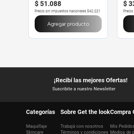
$
51
.
088
$
3
Precio sin impuestos nacionales
$42.221
Precio
Agregar producto
Categorías
Sobre Get the look
Compra 
Maquillaje
Trabajá con nosotros
Mis Pedido
Skincare
Términos y condiciones
Medios de 