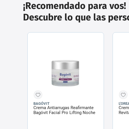
¡Recomendado para vos!
Descubre lo que las per
BAGÓVIT
L'ORE
Crema Antiarrugas Reafirmante
Crema
Bagóvit Facial Pro Lifting Noche
Revit
Piel Seca x 55 g