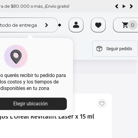
a de $80.000 o más, ¡Envío gratis!
todo de entrega
0
Seguir pedido
tegoría
tegoría
tegoría
tegoría
tegoría
 querés recibir tu pedido para
, los costos y los tiempos de
 disponibles en tu zona
Elegir ubicación
os L'Oreal Revitalift Laser x 15 ml