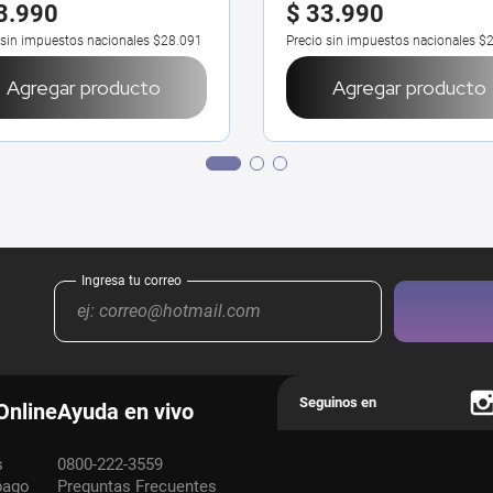
3
.
990
$
33
.
990
 sin impuestos nacionales
$28.091
Precio sin impuestos nacionales
$2
Agregar producto
Agregar producto
Online
Ayuda en vivo
s
0800-222-3559
pago
Preguntas Frecuentes