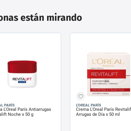
sonas están mirando
AL PARÍS
L'OREAL PARÍS
 L'Oreal París Antiarrugas
Crema L'Oreal París Revitalif
alift Noche x 50 g
Arrugas de Día x 50 ml