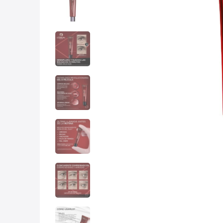
10
.
che