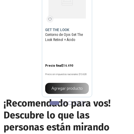
GET THE LOOK
Contorno de Ojos Get The
Look Retinol + Ácido
Hialurónico x 15 g
Precio final
$
16
.
490
Precio sin impuestos nacionales
$13.628
Agregar producto
¡Recomendado para vos!
Descubre lo que las
personas están mirando