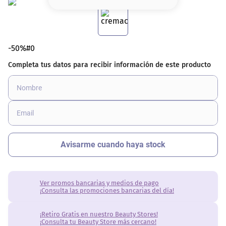
8
.
base
9
.
cher
-50%#0
10
.
nyx
Ver promos bancarias y medios de pago
¡Consulta las promociones bancarias del día!
¡Retiro Gratis en nuestro Beauty Stores!
¡Consulta tu Beauty Store más cercano!