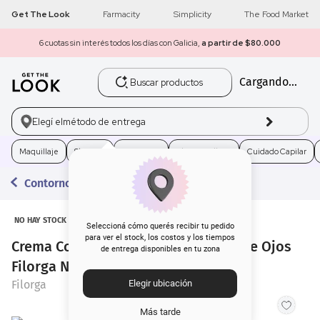
Get The Look
Farmacity
Simplicity
The Food Market
6 cuotas sin interés todos los días con Galicia,
a partir de $80.000
Buscar productos
Cargando...
1
.
get the look
2
.
máscara pestañas
Elegí el
método de entrega
3
.
loreal
Maquillaje
Skincare
Fragancias
Electro Belleza
Cuidado Capilar
Contorno de Ojos
4
.
brochas
5
.
corrector
NO HAY STOCK
Seleccioná cómo querés recibir tu pedido
para ver el stock, los costos y los tiempos
Crema Concentrada para Contorno de Ojos
de entrega disponibles en tu zona
6
.
rubor
Filorga NCEF- Reverse Eyes x 15 ml
Filorga
Elegir ubicación
7
.
serum
Más tarde