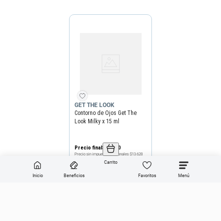
GET THE LOOK
Contorno de Ojos Get The
Look Milky x 15 ml
Precio final
$
16
.
490
Precio sin impuestos nacionales
$13.628
Carrito
Agregar producto
Inicio
Beneficios
Favoritos