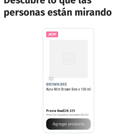
Descubre lo que las
personas están mirando
¡NEW!
BROWN BEE
Aura Mist Brown Bee x 100 ml
Precio final
$
28
.
329
Precio sin impuestos nacionales
$23.412
Agregar producto