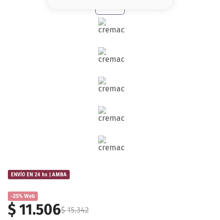
8
.
serum
9
.
cher
10
.
contorno
ENVÍO EN 24 hs | AMBA
-25% Web
$
11
.
506
$
15
.
342