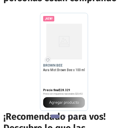
¡NEW!
BROWN BEE
Aura Mist Brown Bee x 100 ml
Precio final
$
28
.
329
Precio sin impuestos nacionales
$23.412
Agregar producto
¡Recomendado para vos!