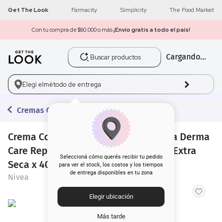
Get The Look
Farmacity
Simplicity
The Food Market
Con tu compra de $80.000 o más
¡Envío gratis a todo el país!
Buscar productos
Cargando...
1
.
get the look
2
.
máscara pestañas
Elegí el
método de entrega
3
.
brochas
Cremas Corporales
4
.
loreal
Crema Corporal Hipoalergénica Nivea Derma
Care Reparadora Intensiva para Piel Extra
5
.
corrector
Seleccioná cómo querés recibir tu pedido
Seca x 400 ml
para ver el stock, los costos y los tiempos
de entrega disponibles en tu zona
Nivea
6
.
rubor
Elegir ubicación
7
.
base
Más tarde