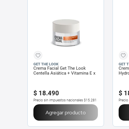
GET THE LOOK
GET 
Crema Facial Get The Look
Crem
Centella Asiática + Vitamina E x
Hydr
50 g
$
18
.
490
$
1
Precio sin impuestos nacionales
$15.281
Precio
Agregar producto