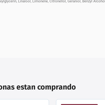
ylglycerin, Linalool, Limonene, Citronellol, Geraniol, Benzyl Alcoh
sonas estan comprando