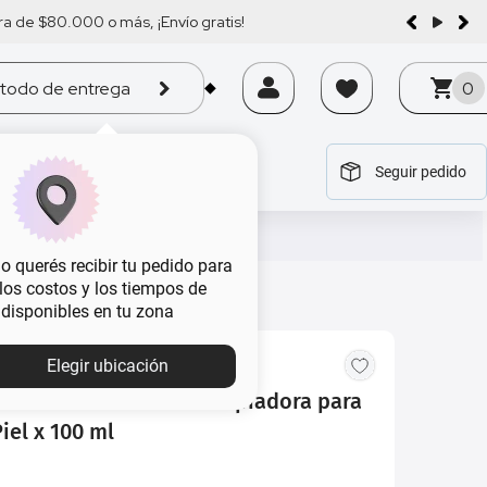
a de $80.000 o más, ¡Envío gratis!
todo de entrega
0
Seguir pedido
tegoría
tegoría
tegoría
tegoría
tegoría
 querés recibir tu pedido para
, los costos y los tiempos de
 disponibles en tu zona
Elegir ubicación
Nivea 5 en 1 Cuidado Limpiadora para
iel x 100 ml