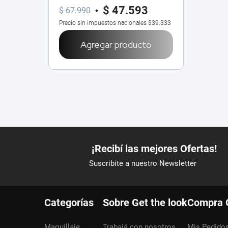
$
47
.
593
$
67
.
990
Precio sin impuestos nacionales
$39.333
Agregar producto
Categorías
Sobre Get the look
Compra 
Maquillaje
Trabajá con nosotros
Mis Pedido