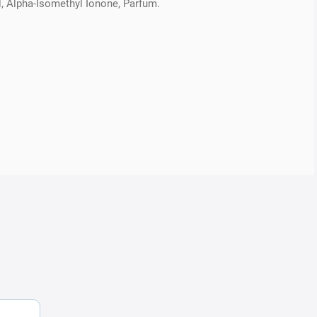
ol, Alpha-Isomethyl Ionone, Parfum.