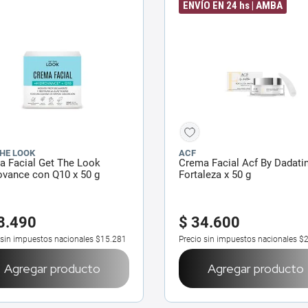
ENVÍO EN 24 hs | AMBA
THE LOOK
ACF
a Facial Get The Look
Crema Facial Acf By Dadati
ovance con Q10 x 50 g
Fortaleza x 50 g
8
.
490
$
34
.
600
 sin impuestos nacionales
$15.281
Precio sin impuestos nacionales
$2
Agregar producto
Agregar producto