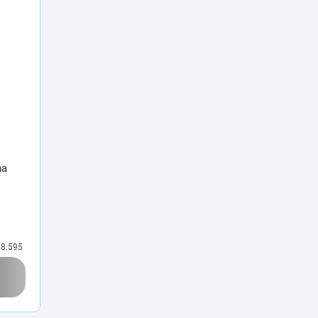
na
8.595