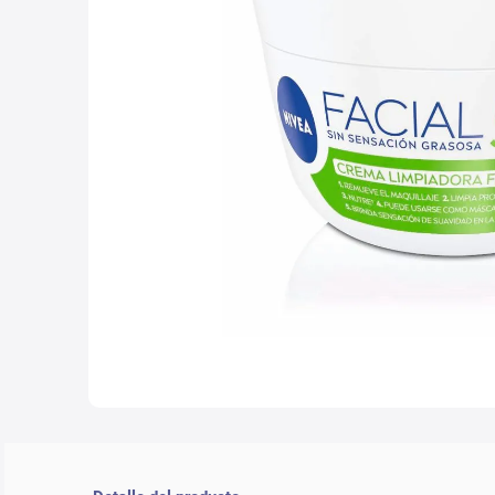
10
.
nyx