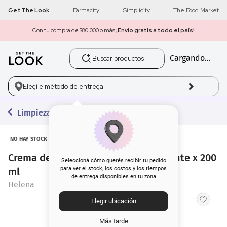
Get The Look
Farmacity
Simplicity
The Food Market
Con tu compra de $80.000 o más
¡Envío gratis a todo el país!
Buscar productos
Cargando...
1
.
get the look
2
.
máscara pestañas
Elegí el
método de entrega
3
.
loreal
Limpieza
4
.
brochas
NO HAY STOCK
Crema de Limpieza Helena Humectante x 200
5
.
corrector
Seleccioná cómo querés recibir tu pedido
para ver el stock, los costos y los tiempos
ml
de entrega disponibles en tu zona
6
.
rubor
Helena
Elegir ubicación
7
.
serum
Más tarde