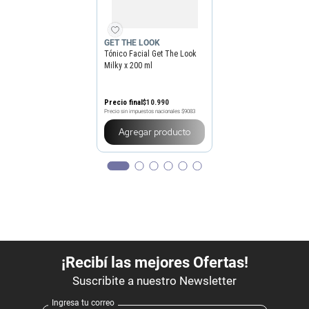
GET THE LOOK
Tónico Facial Get The Look
Milky x 200 ml
Precio final
$
10
.
990
Precio sin impuestos nacionales
$9083
Agregar producto