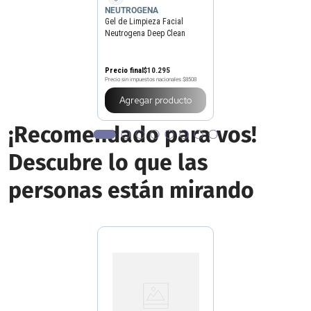
NEUTROGENA
Gel de Limpieza Facial
Neutrogena Deep Clean
Grapefruit x 150 g
Precio final
$
10
.
295
Precio sin impuestos nacionales
$8508
Agregar producto
¡Recomendado para vos!
Descubre lo que las
personas están mirando