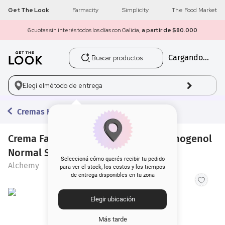
Get The Look
Farmacity
Simplicity
The Food Market
6 cuotas sin interés todos los días con Galicia,
a partir de $80.000
Buscar productos
Cargando...
1
.
get the look
2
.
máscara pestañas
Elegí el
método de entrega
3
.
loreal
Cremas Hidratantes
4
.
brochas
Crema Facial Alchemy Hydrating Pycnogenol
Normal Skin
5
.
corrector
Seleccioná cómo querés recibir tu pedido
Alchemy
para ver el stock, los costos y los tiempos
de entrega disponibles en tu zona
6
.
rubor
Elegir ubicación
7
.
base
Más tarde