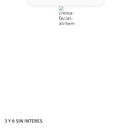
8
.
serum
9
.
cher
10
.
labial
3 Y 6 SIN INTERES