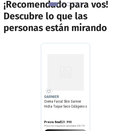
¡Recomendado para vos!
Descubre lo que las
personas están mirando
GARNIER
Crema Facial Skin Garnier
Hidra Toque Seco Colágeno x
85 g
Precio final
$
21
.
990
Precio sin impuestos nacionales
$18.174