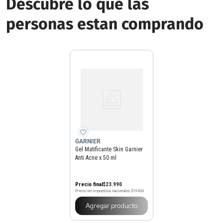
Descubre lo que las
personas estan comprando
GARNIER
Gel Matificante Skin Garnier
Anti Acne x 50 ml
Precio final
$
23
.
990
Precio sin impuestos nacionales
$19.826
Agregar producto