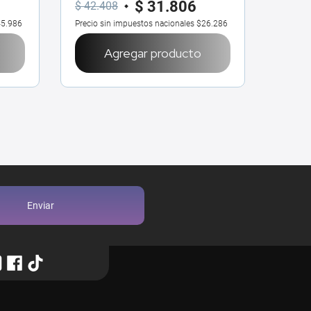
$
31
.
806
$
42
.
408
$
50
.
7
5.986
Precio sin impuestos nacionales
$26.286
Precio 
Agregar producto
Enviar