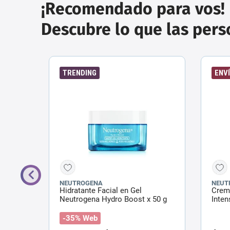
¡Recomendado para vos!
Descubre lo que las per
TRENDING
ENVÍ
NEUTROGENA
NEUT
tra
Hidratante Facial en Gel
Crem
Neutrogena Hydro Boost x 50 g
Inten
g
-35% Web