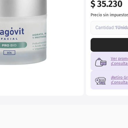
$
35
.
230
ial
Precio sin impuesto
1
Ver prom
¡Consulta
¡Retiro G
¡Consulta