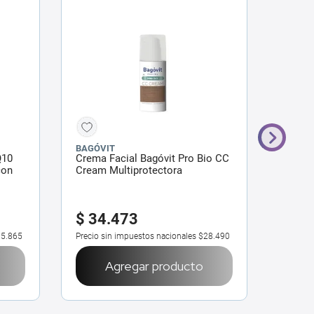
BAGÓVIT
DERMA
Q10
Crema Facial Bagóvit Pro Bio CC
Crema 
con
Cream Multiprotectora
Rojece
o x 50
Perfeccionadora x 50 g
-25%
$
34
.
473
$
42
.
3
5.865
Precio sin impuestos nacionales
$28.490
Precio 
Agregar producto