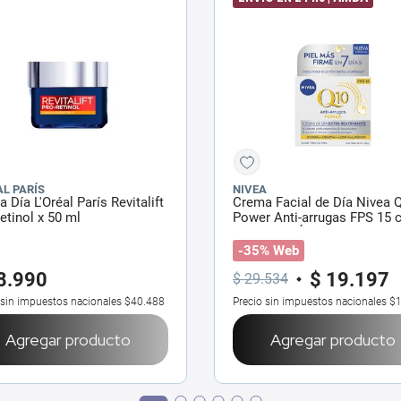
AL PARÍS
NIVEA
 Día L'Oréal París Revitalift
Crema Facial de Día Nivea 
etinol x 50 ml
Power Anti-arrugas FPS 15 
Creatina y Ácido Hialurónic
ml
-35% Web
8
.
990
$
19
.
197
$
29
.
534
 sin impuestos nacionales
$40.488
Precio sin impuestos nacionales
$1
Agregar producto
Agregar producto