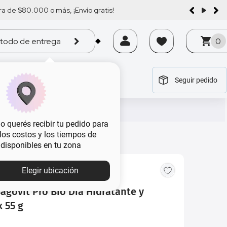
a de $80.000 o más, ¡Envío gratis!
todo de entrega
0
Seguir pedido
tegoría
tegoría
tegoría
tegoría
tegoría
 querés recibir tu pedido para
, los costos y los tiempos de
 disponibles en tu zona
Elegir ubicación
agóvit Pro Bio Día Hidratante y
x 55 g