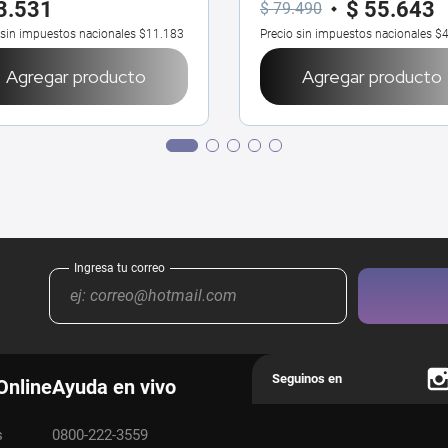
3
.
531
$
55
.
643
$
79
.
490
 sin impuestos nacionales
$11.183
Precio sin impuestos nacionales
$4
Agregar producto
Agregar producto
Online
Ayuda en vivo
s
0800-222-3559