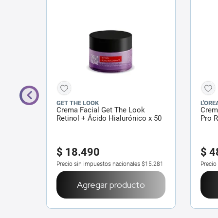
GET THE LOOK
L'ORE
arís
Crema Facial Get The Look
Crema
 50 ml
Retinol + Ácido Hialurónico x 50
Pro R
ml
$
18
.
490
$
4
$21.479
Precio sin impuestos nacionales
$15.281
Precio
o
Agregar producto