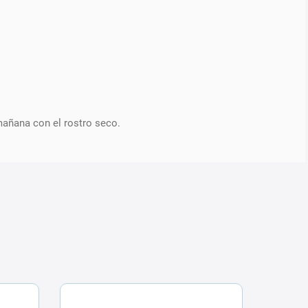
 mañana con el rostro seco.
ENVÍO