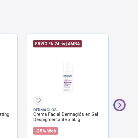
ENVÍO EN 24 hs | AMBA
ENVÍO
DERMAGLÓS
DERMA
ating
Crema Facial Dermaglós en Gel
Crema 
Despigmentante x 50 g
Volume
-25% Web
-30%