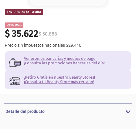
8
.
serum
ENVÍO EN 24 hs | AMBA
9
.
cher
-30% Web
10
.
contorno
$
35
.
622
$
50
.
888
Precio sin impuestos nacionales
$29.440
Ver promos bancarias y medios de pago
¡Consulta las promociones bancarias del día!
¡Retiro Gratis en nuestro Beauty Stores!
¡Consulta tu Beauty Store más cercano!
Detalle del producto