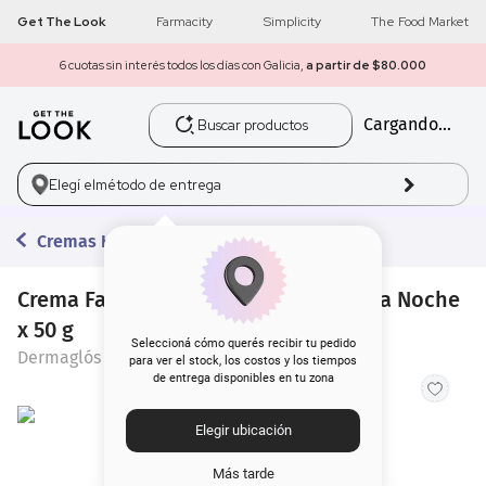
Get The Look
Farmacity
Simplicity
The Food Market
6 cuotas sin interés todos los días con Galicia,
a partir de $80.000
Buscar productos
Cargando...
1
.
get the look
2
.
máscara pestañas
Elegí el
método de entrega
3
.
brochas
Cremas Hidratantes
4
.
loreal
Crema Facial Dermaglós Ultra Firmeza Noche
x 50 g
5
.
corrector
Seleccioná cómo querés recibir tu pedido
Dermaglós
para ver el stock, los costos y los tiempos
de entrega disponibles en tu zona
6
.
rubor
Elegir ubicación
7
.
base
Más tarde