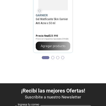
GARNIER
Gel Matificante Skin Garnier
Anti Acne x 50 ml
Precio final
$
23
.
990
Precio sin impuestos nacionales
$19.826
Agregar producto