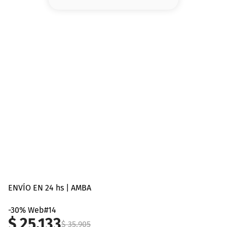
8
.
base
9
.
cher
10
.
nyx
ENVÍO EN 24 hs | AMBA
-30% Web#14
$
25
.
133
$
35
.
905