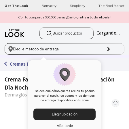
Get The Look
Farmacity
Simplicity
The Food Market
Con tu compra de $80.000 o más
¡Envío gratis a todo el país!
Buscar productos
Cargando...
1
.
get the look
2
.
máscara pestañas
Elegí el
método de entrega
3
.
loreal
Cremas Hidratantes
4
.
brochas
Crema Facial Dermaglós Ultra Hidratación
Día Noche x 50 g
5
.
corrector
Seleccioná cómo querés recibir tu pedido
Dermaglós
para ver el stock, los costos y los tiempos
de entrega disponibles en tu zona
6
.
rubor
Elegir ubicación
7
.
serum
Más tarde