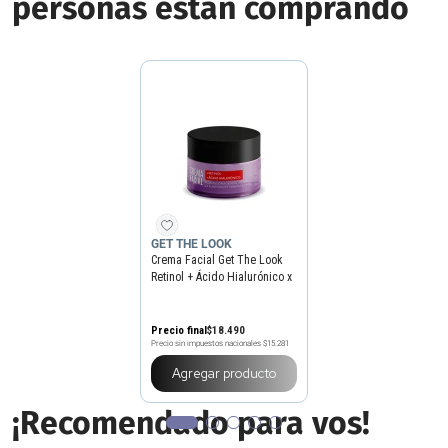
personas estan comprando
GET THE LOOK
Crema Facial Get The Look
Retinol + Ácido Hialurónico x
50 ml
Precio final
$
18
.
490
Precio sin impuestos nacionales
$15.281
Agregar producto
¡Recomendado para vos!