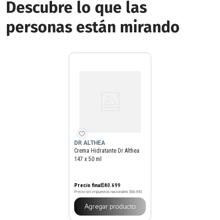
Descubre lo que las
personas están mirando
DR ALTHEA
Crema Hidratante Dr Althea
147 x 50 ml
Precio final
$
80
.
699
Precio sin impuestos nacionales
$66.693
Agregar producto