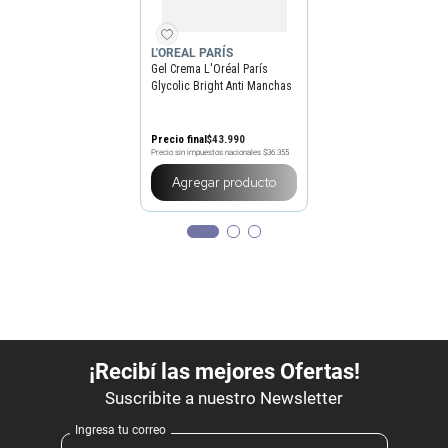
L'OREAL PARÍS
Gel Crema L'Oréal París
Glycolic Bright Anti Manchas
de Noche
Precio final
$
43
.
990
Precio sin impuestos nacionales
$36.355
Agregar producto