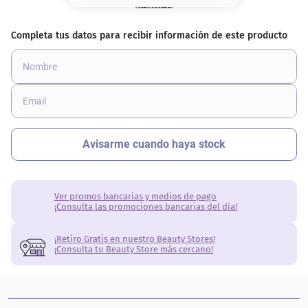
8
.
base
9
.
nyx
10
.
cher
Ver promos bancarias y medios de pago
¡Consulta las promociones bancarias del día!
¡Retiro Gratis en nuestro Beauty Stores!
¡Consulta tu Beauty Store más cercano!