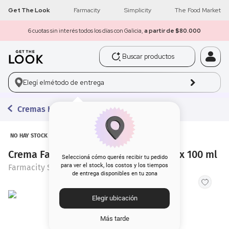
Get The Look
Farmacity
Simplicity
The Food Market
6 cuotas sin interés todos los días con Galicia,
a partir de $80.000
Buscar productos
1
.
get the look
Elegí el
método de entrega
2
.
máscara pestañas
Cremas Hidratantes
3
.
loreal
4
.
brochas
NO HAY STOCK
Crema Facial Farmacity Skin en Pote x 100 ml
5
.
corrector
Seleccioná cómo querés recibir tu pedido
para ver el stock, los costos y los tiempos
Farmacity Skin
de entrega disponibles en tu zona
6
.
rubor
Elegir ubicación
7
.
serum
Más tarde