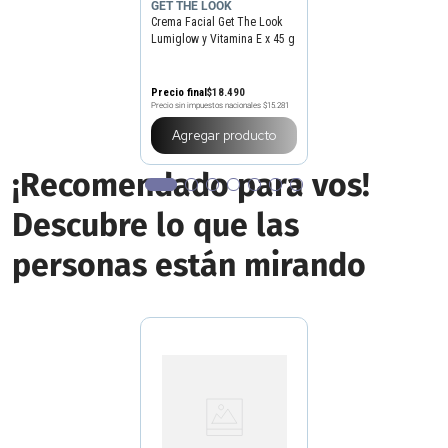
GET THE LOOK
Crema Facial Get The Look
Lumiglow y Vitamina E x 45 g
Precio final
$
18
.
490
Precio sin impuestos nacionales
$15.281
Agregar producto
¡Recomendado para vos!
Descubre lo que las
personas están mirando