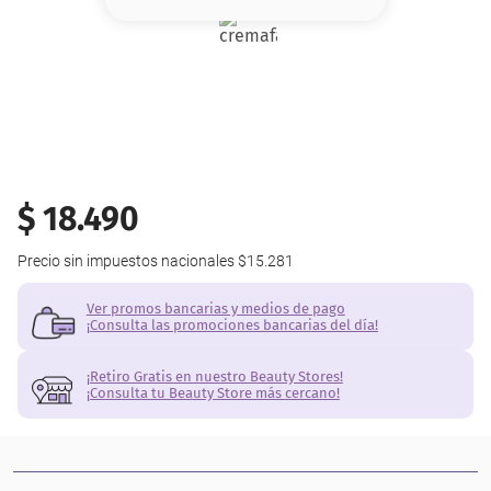
8
.
base
9
.
cher
10
.
nyx
$
18
.
490
Precio sin impuestos nacionales
$15.281
Ver promos bancarias y medios de pago
¡Consulta las promociones bancarias del día!
¡Retiro Gratis en nuestro Beauty Stores!
¡Consulta tu Beauty Store más cercano!