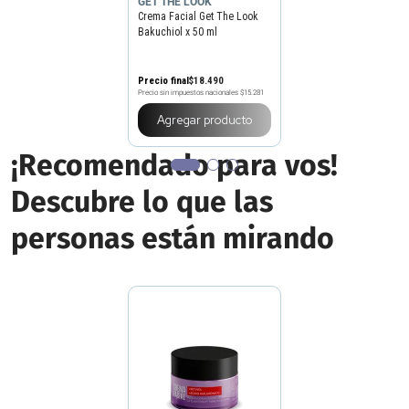
GET THE LOOK
Crema Facial Get The Look
Bakuchiol x 50 ml
Precio final
$
18
.
490
Precio sin impuestos nacionales
$15.281
Agregar producto
¡Recomendado para vos!
Descubre lo que las
personas están mirando