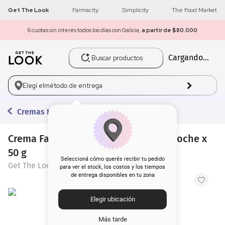
Get The Look
Farmacity
Simplicity
The Food Market
Con tu compra de $80.000 o más
¡Envío gratis a todo el país!
Buscar productos
Cargando...
1
.
get the look
2
.
máscara pestañas
Elegí el
método de entrega
3
.
loreal
Cremas Hidratantes
4
.
brochas
Crema Facial Get The Look Péptido Noche x
50 g
5
.
corrector
Seleccioná cómo querés recibir tu pedido
Get The Look
para ver el stock, los costos y los tiempos
de entrega disponibles en tu zona
6
.
rubor
Elegir ubicación
7
.
serum
Más tarde