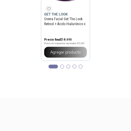
GET THE LOOK
Crema Facial Get The Look
Retinol + Ácido Hialurónico x
50 ml
Precio final
$
18
.
490
Precio sin impuestos nacionales
$15.281
Agregar producto