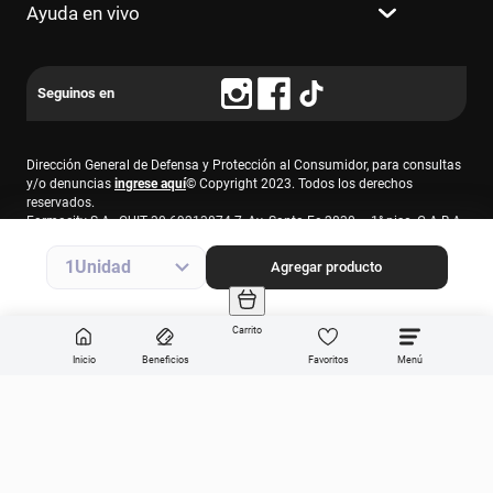
Ayuda en vivo
Dirección General de Defensa y Protección al Consumidor, para consultas
y/o denuncias
ingrese aquí
© Copyright 2023. Todos los derechos
reservados.
Farmacity S.A., CUIT 30-69213874-7, Av. Santa Fe 2830 – 1° piso, C.A.B.A.
1
Agregar producto
Carrito
Inicio
Beneficios
Favoritos