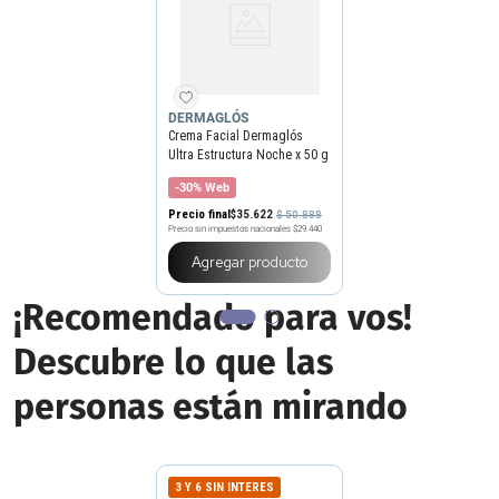
DERMAGLÓS
Crema Facial Dermaglós
Ultra Estructura Noche x 50 g
-30% Web
Precio final
$
35
.
622
$
50
.
888
Precio sin impuestos nacionales
$29.440
Agregar producto
¡Recomendado para vos!
Descubre lo que las
personas están mirando
3 Y 6 SIN INTERES