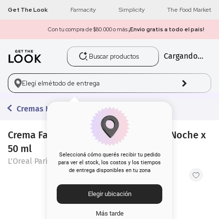
Get The Look
Farmacity
Simplicity
The Food Market
Con tu compra de $80.000 o más
¡Envío gratis a todo el país!
Buscar productos
Cargando...
1
.
get the look
2
.
máscara pestañas
Elegí el
método de entrega
3
.
loreal
Cremas Hidratantes
4
.
brochas
Crema Facial L'Oreal Revitalift Laser Noche x
50 ml
5
.
corrector
Seleccioná cómo querés recibir tu pedido
L'Oreal París
para ver el stock, los costos y los tiempos
de entrega disponibles en tu zona
6
.
rubor
Elegir ubicación
7
.
base
Más tarde