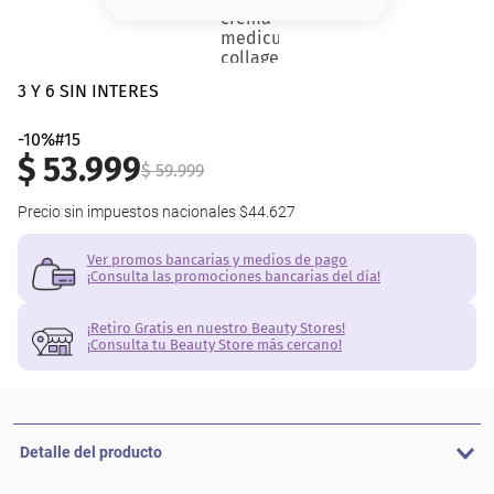
8
.
base
9
.
nyx
3 Y 6 SIN INTERES
10
.
cher
-10%#15
$
53
.
999
$
59
.
999
Precio sin impuestos nacionales
$44.627
Ver promos bancarias y medios de pago
¡Consulta las promociones bancarias del día!
¡Retiro Gratis en nuestro Beauty Stores!
¡Consulta tu Beauty Store más cercano!
Detalle del producto