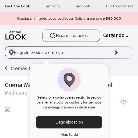
Get The Look
Farmacity
Simplicity
The Food Market
6 cuotas sin interés todos los días con Galicia,
a partir de $80.000
Buscar productos
Cargando...
1
.
get the look
2
.
máscara pestañas
Elegí el
método de entrega
3
.
loreal
Cremas Hidratantes
4
.
brochas
Crema Medicube Collagen Jelly x 50 ml
Medicube
5
.
corrector
Seleccioná cómo querés recibir tu pedido
para ver el stock, los costos y los tiempos
de entrega disponibles en tu zona
6
.
rubor
Elegir ubicación
7
.
serum
Más tarde