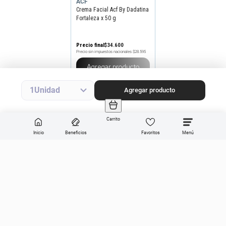
ACF
Crema Facial Acf By Dadatina
Fortaleza x 50 g
Precio final
$
34
.
600
Precio sin impuestos nacionales
$28.595
Agregar producto
1
Agregar producto
Carrito
Inicio
Beneficios
Favoritos