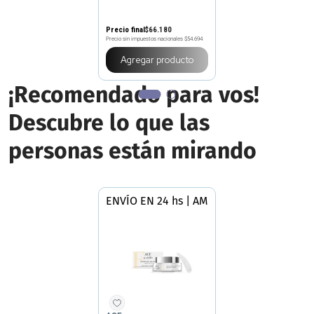
Precio final
$
66
.
180
Precio sin impuestos nacionales
$54.694
Agregar producto
¡Recomendado para vos!
Descubre lo que las
personas están mirando
ENVÍO EN 24 hs | AMBA