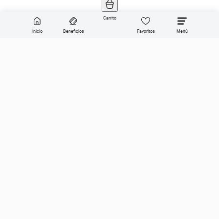
Carrito
Inicio
Beneficios
Favoritos
Enviar
Categorías
Sobre Get the look
Compra online
Ayuda en vivo