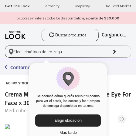
Get The Look
Farmacity
Simplicity
The Food Market
6 cuotas sin interés todos los días con Galicia,
a partir de $80.000
Buscar productos
Cargando...
1
.
get the look
2
.
máscara pestañas
Elegí el
método de entrega
3
.
loreal
Contorno de Ojos
4
.
brochas
NO HAY STOCK
Crema Medicube Deep Lifting Peptide Eye For
5
.
corrector
Seleccioná cómo querés recibir tu pedido
para ver el stock, los costos y los tiempos
Face x 30 ml
de entrega disponibles en tu zona
6
.
rubor
Medicube
Elegir ubicación
7
.
base
Más tarde