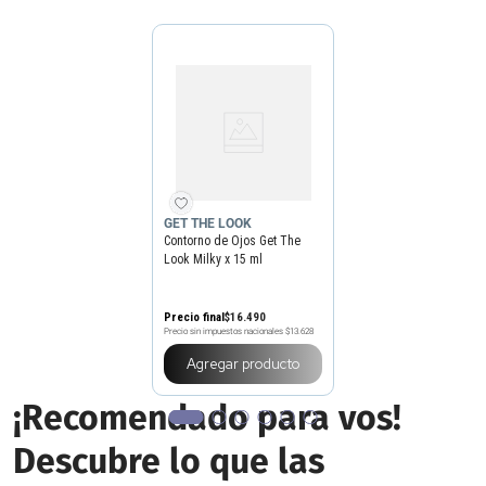
GET THE LOOK
Contorno de Ojos Get The
Look Milky x 15 ml
Precio final
$
16
.
490
Precio sin impuestos nacionales
$13.628
Agregar producto
¡Recomendado para vos!
Descubre lo que las