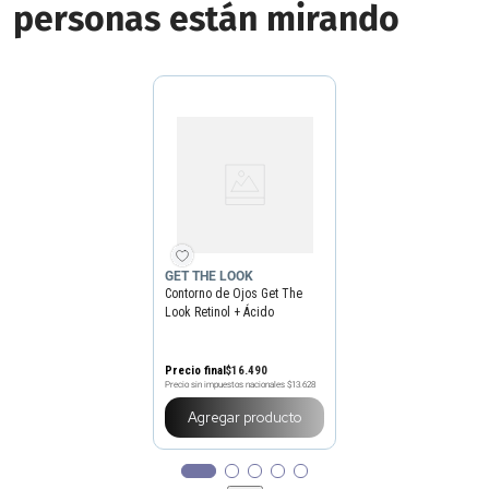
personas están mirando
GET THE LOOK
Contorno de Ojos Get The
Look Retinol + Ácido
Hialurónico x 15 g
Precio final
$
16
.
490
Precio sin impuestos nacionales
$13.628
Agregar producto