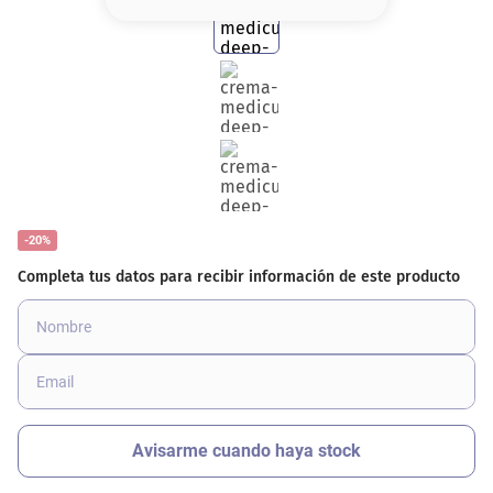
8
.
serum
9
.
cher
10
.
labial
-20%