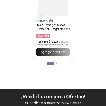
DERMAGLÓS
Crema Dermaglós Manos
Hidratación + Regeneración x
50 g
-25% Web
Precio final
$
12
.
220
$
16
.
293
Precio sin impuestos nacionales
$10.099
Agregar producto