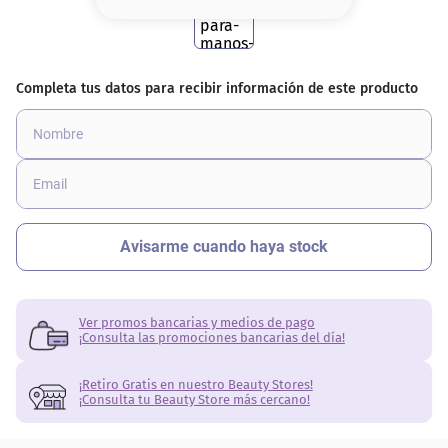
8
.
serum
9
.
cher
10
.
labial
Ver promos bancarias y medios de pago
¡Consulta las promociones bancarias del día!
¡Retiro Gratis en nuestro Beauty Stores!
¡Consulta tu Beauty Store más cercano!