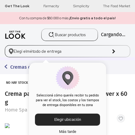
Get The Look
Farmacity
Simplicity
The Food Market
Con tu compra de $80.000 o más
¡Envío gratis a todo el país!
Buscar productos
Cargando...
1
.
get the look
2
.
máscara pestañas
Elegí el
método de entrega
3
.
loreal
Cremas de Manos
4
.
brochas
NO HAY STOCK
Crema para Manos Home Spa Sunflower x 60
5
.
corrector
Seleccioná cómo querés recibir tu pedido
para ver el stock, los costos y los tiempos
g
de entrega disponibles en tu zona
6
.
rubor
Home Spa
Elegir ubicación
7
.
base
Más tarde