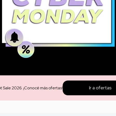
torno
Ir a ofertas
t Sale 2026. ¡Conocé más ofertas!