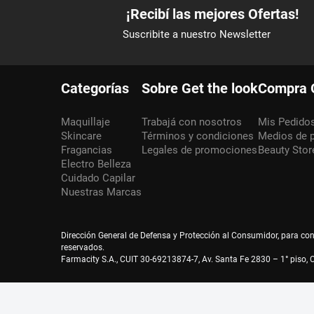
Categorías
Sobre Get the look
Compra 
Maquillaje
Trabajá con nosotros
Mis Pedido
Skincare
Términos y condiciones
Medios de 
Fragancias
Legales de promociones
Beauty Stor
Electro Belleza
Cuidado Capilar
Nuestras Marcas
Dirección General de Defensa y Protección al Consumidor, para co
reservados.
Farmacity S.A., CUIT 30-69213874-7, Av. Santa Fe 2830 – 1° piso, C