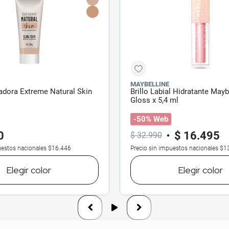
MAYBELLINE
adora Extreme Natural Skin
Brillo Labial Hidratante Maybe
Gloss x 5,4 ml
-50% Web
0
$
16
.
495
$
32
.
990
uestos nacionales
$16.446
Precio sin impuestos nacionales
$1
Elegir
color
Elegir
color