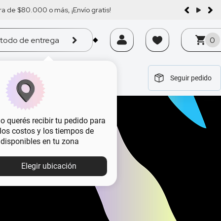
a de $80.000 o más, ¡Envío gratis!
todo de entrega
0
Seguir pedido
tegoría
tegoría
tegoría
tegoría
tegoría
 querés recibir tu pedido para
, los costos y los tiempos de
 disponibles en tu zona
Elegir ubicación