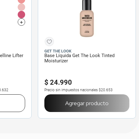
GET THE LOOK
lline Lifter
Base Líquida Get The Look Tinted
Moisturizer
$
24
.
990
3.632
Precio sin impuestos nacionales
$20.653
Agregar producto