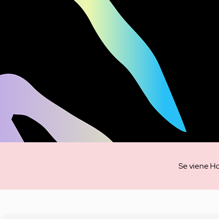
10
.
con
Se viene Ho