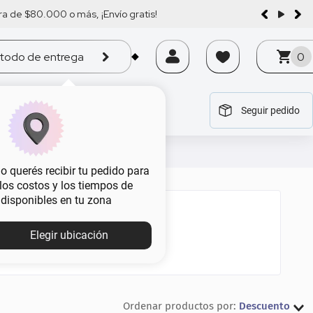
a de $80.000 o más, ¡Envío gratis!
todo de entrega
0
Seguir pedido
tegoría
tegoría
tegoría
tegoría
tegoría
 querés recibir tu pedido para
, los costos y los tiempos de
 disponibles en tu zona
Elegir ubicación
Descuento