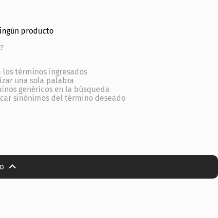
ningún producto
?
los términos ingresados
lizar una sola palabra
minos genéricos en la búsqueda
scar sinónimos del término deseado
io