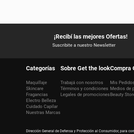
Categorías
Sobre Get the look
Compra 
Maquillaje
Trabajá con nosotros
Mis Pedido
Skincare
Términos y condiciones
Medios de 
Fragancias
Legales de promociones
Beauty Stor
Electro Belleza
Cuidado Capilar
Nuestras Marcas
Dirección General de Defensa y Protección al Consumidor, para co