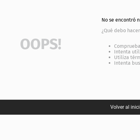
r
No se encontró 
¿Qué debo hacer
OOPS!
Comprueba 
Intenta uti
Utiliza tér
Intenta bu
Volver al inic