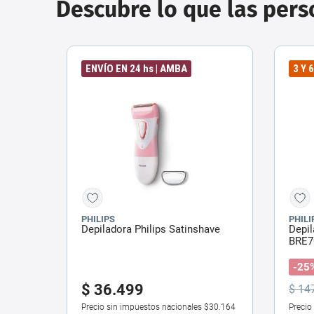
Descubre lo que las per
ENVÍO EN 24 hs | AMBA
3 Y 
PHILIPS
PHILI
Depiladora Philips Satinshave
Depil
BRE7
-25
$
36
.
499
$
14
Precio sin impuestos nacionales
$30.164
Precio