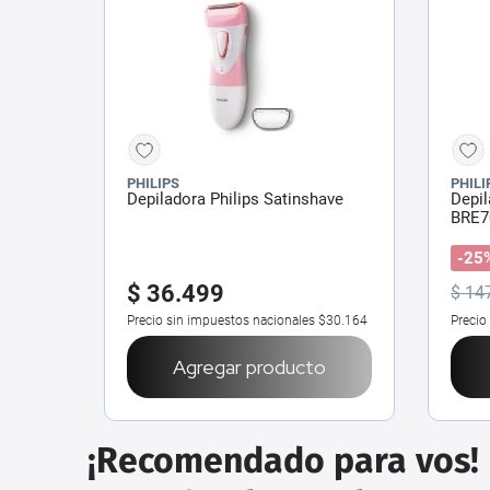
PHILIPS
PHILI
Depiladora Philips Satinshave
Depil
BRE7
-25
$
36
.
499
$
14
Precio sin impuestos nacionales
$30.164
Precio
Agregar producto
¡Recomendado para vos!