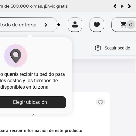
a de $80.000 o más, ¡Envío gratis!
todo de entrega
0
Seguir pedido
tegoría
tegoría
tegoría
tegoría
tegoría
 querés recibir tu pedido para
, los costos y los tiempos de
 disponibles en tu zona
Elegir ubicación
 Luz Gama Cybele GI1000