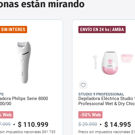
sonas están mirando
6 SIN INTERES
ENVÍO EN 24 hs | AMBA
PS
STUDIO 9 PROFESSIONAL
adora Philips Serie 8000
Depiladora Eléctrica Studio 
00/00
Professional Wet & Dry Chi
% Web
-50% Web
$
110
.
999
$
14
.
995
7
.
999
$
29
.
990
 sin impuestos nacionales
$91.735
Precio sin impuestos nacionales
$1