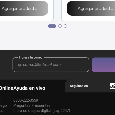
Agregar producto
Agregar producto
Online
Ayuda en vivo
s
0800-222-3559
pago
Preguntas Frecuentes
es
Libro de quejas digital (Ley 2247)