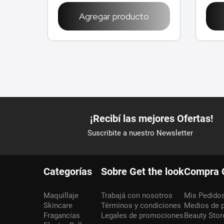
Agregar producto
Categorías
Sobre Get the look
Compra 
Maquillaje
Trabajá con nosotros
Mis Pedido
Skincare
Términos y condiciones
Medios de 
Fragancias
Legales de promociones
Beauty Stor