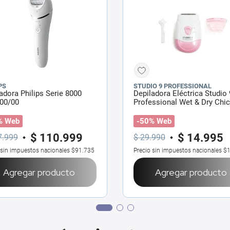
PS
STUDIO 9 PROFESSIONAL
adora Philips Serie 8000
Depiladora Eléctrica Studio 
00/00
Professional Wet & Dry Chi
% Web
-50% Web
$
110
.
999
$
14
.
995
7
.
999
$
29
.
990
 sin impuestos nacionales
$91.735
Precio sin impuestos nacionales
$1
Agregar producto
Agregar producto