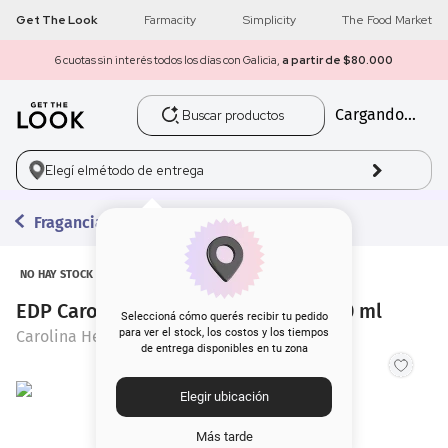
Get The Look
Farmacity
Simplicity
The Food Market
6 cuotas sin interés todos los días con Galicia,
a partir de $80.000
Buscar productos
Cargando...
1
.
get the look
2
.
máscara pestañas
Elegí el
método de entrega
3
.
loreal
Fragancias
4
.
brochas
NO HAY STOCK
EDP Carolina Herrera 212 Vip NYC x 50 ml
5
.
corrector
Seleccioná cómo querés recibir tu pedido
para ver el stock, los costos y los tiempos
Carolina Herrera
de entrega disponibles en tu zona
6
.
rubor
Elegir ubicación
7
.
serum
Más tarde