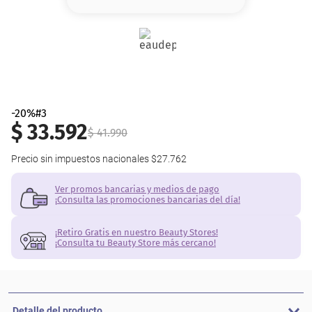
8
.
serum
9
.
cher
10
.
contorno
-20%#3
$
33
.
592
$
41
.
990
Precio sin impuestos nacionales
$27.762
Ver promos bancarias y medios de pago
¡Consulta las promociones bancarias del día!
¡Retiro Gratis en nuestro Beauty Stores!
¡Consulta tu Beauty Store más cercano!
Detalle del producto