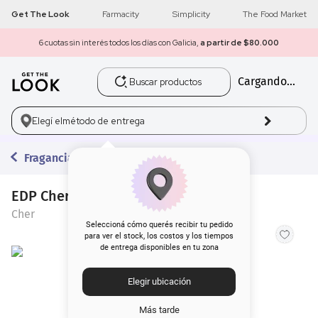
Get The Look
Farmacity
Simplicity
The Food Market
6 cuotas sin interés todos los días con Galicia,
a partir de $80.000
Buscar productos
Cargando...
1
.
get the look
2
.
máscara pestañas
Elegí el
método de entrega
3
.
brochas
Fragancias
4
.
loreal
EDP Cher Zarci x 50 ml
Cher
5
.
corrector
Seleccioná cómo querés recibir tu pedido
para ver el stock, los costos y los tiempos
de entrega disponibles en tu zona
6
.
rubor
Elegir ubicación
7
.
base
Más tarde