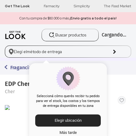
Get The Look
Farmacity
Simplicity
The Food Market
Con tu compra de $80.000 o más
¡Envío gratis a todo el país!
Buscar productos
Cargando...
1
.
get the look
2
.
máscara pestañas
Elegí el
método de entrega
3
.
loreal
Fragancias
4
.
brochas
EDP Cher Dieciocho x 50 ml
Cher
5
.
corrector
Seleccioná cómo querés recibir tu pedido
para ver el stock, los costos y los tiempos
de entrega disponibles en tu zona
6
.
rubor
Elegir ubicación
7
.
base
Más tarde