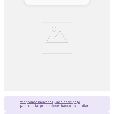
8
.
serum
9
.
cher
10
.
labial
Ver promos bancarias y medios de pago
¡Consulta las promociones bancarias del día!