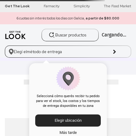
Get The Look
Farmacity
Simplicity
The Food Market
6 cuotas sin interés todos los días con Galicia,
a partir de $80.000
Buscar productos
Cargando...
1
.
get the look
2
.
máscara pestañas
Elegí el
método de entrega
3
.
loreal
4
.
brochas
5
.
corrector
Seleccioná cómo querés recibir tu pedido
para ver el stock, los costos y los tiempos
de entrega disponibles en tu zona
6
.
rubor
Elegir ubicación
7
.
base
Más tarde