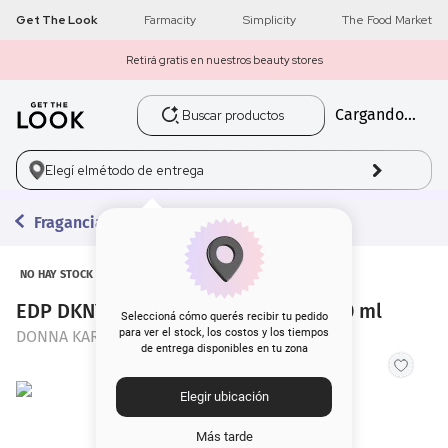
Get The Look
Farmacity
Simplicity
The Food Market
Retirá gratis en nuestros beauty stores
Buscar productos
Cargando...
1
.
get the look
2
.
máscara pestañas
Elegí el
método de entrega
3
.
loreal
Fragancias
4
.
brochas
NO HAY STOCK
EDP DKNY Donna Karan Women x 100 ml
5
.
corrector
Seleccioná cómo querés recibir tu pedido
para ver el stock, los costos y los tiempos
DONNA KARAN
de entrega disponibles en tu zona
6
.
rubor
Elegir ubicación
7
.
base
Más tarde