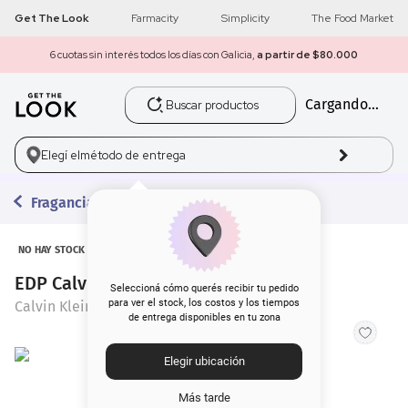
Get The Look
Farmacity
Simplicity
The Food Market
6 cuotas sin interés todos los días con Galicia,
a partir de $80.000
Buscar productos
Cargando...
1
.
get the look
2
.
máscara pestañas
Elegí el
método de entrega
3
.
loreal
Fragancias
4
.
brochas
NO HAY STOCK
EDP Calvin Klein Euphoria x 100 ml
5
.
corrector
Seleccioná cómo querés recibir tu pedido
para ver el stock, los costos y los tiempos
Calvin Klein
de entrega disponibles en tu zona
6
.
rubor
Elegir ubicación
7
.
base
Más tarde