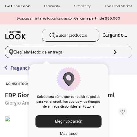
Get The Look
Farmacity
Simplicity
The Food Market
6 cuotas sin interés todos los días con Galicia,
a partir de $80.000
Buscar productos
Cargando...
1
.
get the look
2
.
máscara pestañas
Elegí el
método de entrega
3
.
loreal
Fragancias
4
.
brochas
NO HAY STOCK
EDP Giorgio Armani Si Passione x 30 ml
5
.
corrector
Seleccioná cómo querés recibir tu pedido
para ver el stock, los costos y los tiempos
Giorgio Armani
de entrega disponibles en tu zona
6
.
rubor
Elegir ubicación
7
.
serum
Más tarde