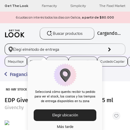
Get The Look
Farmacity
Simplicity
The Food Market
6 cuotas sin interés todos los días con Galicia,
a partir de $80.000
Buscar productos
Cargando...
1
.
get the look
2
.
máscara pestañas
Elegí el
método de entrega
3
.
loreal
Maquillaje
Skincare
Fragancias
Electro Belleza
Cuidado Capilar
Fragancias
4
.
brochas
5
.
corrector
NO HAY STOCK
Seleccioná cómo querés recibir tu pedido
para ver el stock, los costos y los tiempos
EDP Givenchy Dahlia Divin Nectar x 75 ml
de entrega disponibles en tu zona
6
.
rubor
Givenchy
Elegir ubicación
7
.
serum
Más tarde