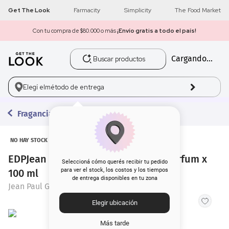
Get The Look
Farmacity
Simplicity
The Food Market
Con tu compra de $80.000 o más
¡Envío gratis a todo el país!
Buscar productos
Cargando...
1
.
get the look
2
.
máscara pestañas
Elegí el
método de entrega
3
.
loreal
Fragancias
4
.
brochas
NO HAY STOCK
EDPJean Paul Gaultier La Belle Le Parfum x
5
.
corrector
Seleccioná cómo querés recibir tu pedido
para ver el stock, los costos y los tiempos
100 ml
de entrega disponibles en tu zona
6
.
rubor
Jean Paul Gaultier
Elegir ubicación
7
.
base
Más tarde