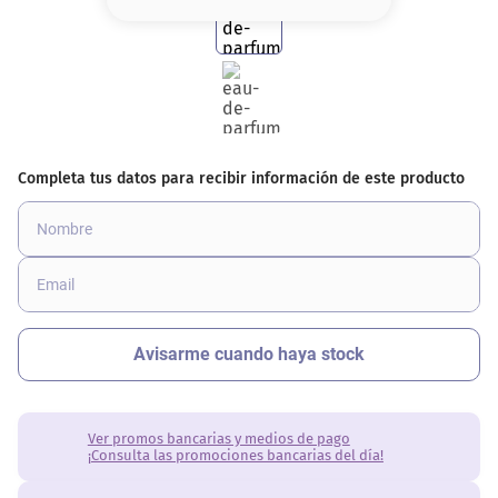
8
.
serum
9
.
cher
10
.
labial
Ver promos bancarias y medios de pago
¡Consulta las promociones bancarias del día!