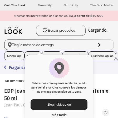
Get The Look
Farmacity
Simplicity
The Food Market
6 cuotas sin interés todos los días con Galicia,
a partir de $80.000
Buscar productos
Cargando...
1
.
get the look
2
.
máscara pestañas
Elegí el
método de entrega
3
.
loreal
Maquillaje
Skincare
Fragancias
Electro Belleza
Cuidado Capilar
Fragancias
4
.
brochas
5
.
corrector
NO HAY STOCK
Seleccioná cómo querés recibir tu pedido
para ver el stock, los costos y los tiempos
EDP Jean Paul Gaultier La Belle Le Parfum x
de entrega disponibles en tu zona
6
.
rubor
50 ml
Jean Paul Gaultier
Elegir ubicación
7
.
serum
Más tarde