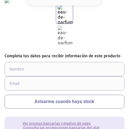
8
.
base
9
.
nyx
10
.
cher
Ver promos bancarias y medios de pago
¡Consulta las promociones bancarias del día!