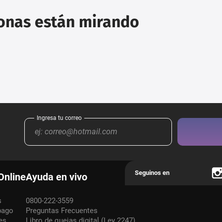
sonas están mirando
Online
Ayuda en vivo
s
0800-222-3559
pago
Preguntas Frecuentes
es
Libro de quejas digital (Ley 2247)