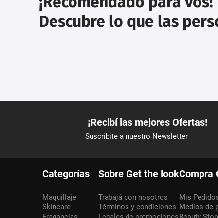
¡Recomendado para vos!
Descubre lo que las per
Categorías
Sobre Get the look
Compra 
Maquillaje
Trabajá con nosotros
Mis Pedido
Skincare
Términos y condiciones
Medios de 
Fragancias
Legales de promociones
Beauty Stor