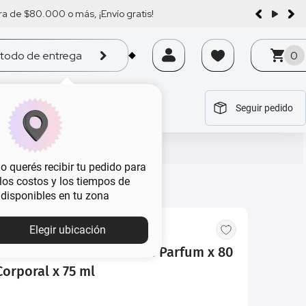
a de $80.000 o más, ¡Envío gratis!
todo de entrega
0
Seguir pedido
tegoría
tegoría
tegoría
tegoría
tegoría
 querés recibir tu pedido para
, los costos y los tiempos de
 disponibles en tu zona
Elegir ubicación
Gaultier Scandal 1 Eau de Parfum x 80
Corporal x 75 ml