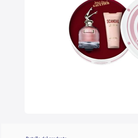
10
.
che