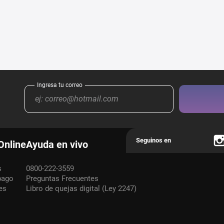
Online
Ayuda en vivo
s
0800-222-3559
pago
Preguntas Frecuentes
es
Libro de quejas digital (Ley 2247)