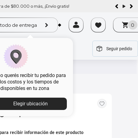
a de $80.000 o más, ¡Envío gratis!
todo de entrega
0
Seguir pedido
tegoría
tegoría
tegoría
tegoría
tegoría
 querés recibir tu pedido para
, los costos y los tiempos de
 disponibles en tu zona
Elegir ubicación
gle Elephant x 100 ml