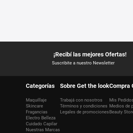
Categorías
Sobre Get the look
Compra 
Maquillaje
Trabajá con nosotros
Mis Pedido
Skincare
Términos y condiciones
Medios de 
Fragancias
Legales de promociones
Beauty Stor
Electro Belleza
Cuidado Capilar
Nuestras Marcas