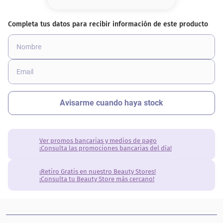
8
.
base
9
.
cher
10
.
nyx
Ver promos bancarias y medios de pago
¡Consulta las promociones bancarias del día!
¡Retiro Gratis en nuestro Beauty Stores!
¡Consulta tu Beauty Store más cercano!