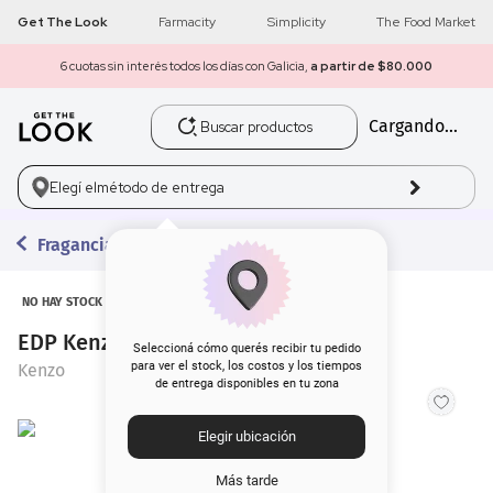
Get The Look
Farmacity
Simplicity
The Food Market
6 cuotas sin interés todos los días con Galicia,
a partir de $80.000
Buscar productos
Cargando...
1
.
get the look
2
.
máscara pestañas
Elegí el
método de entrega
3
.
loreal
Fragancias
4
.
brochas
NO HAY STOCK
EDP Kenzo World x 30 ml
5
.
corrector
Seleccioná cómo querés recibir tu pedido
para ver el stock, los costos y los tiempos
Kenzo
de entrega disponibles en tu zona
6
.
rubor
Elegir ubicación
7
.
serum
Más tarde